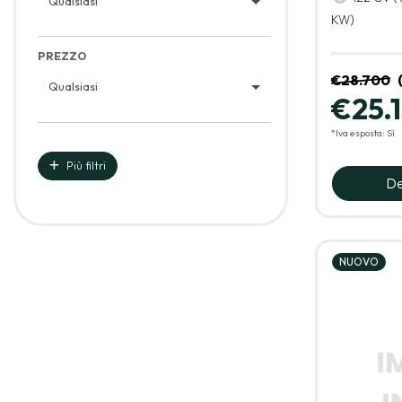
Qualsiasi
KW)
PREZZO
€28.700
Qualsiasi
€25.
*Iva esposta: Sì
Più filtri
De
NUOVO