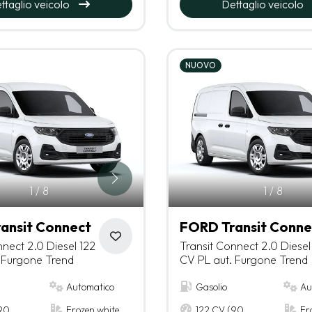
ttaglio veicolo
Dettaglio veicolo
NUOVO
1
/
8
1
/
8
ansit Connect
FORD Transit Conne
nnect 2.0 Diesel 122
Transit Connect 2.0 Diesel
 Furgone Trend
CV PL aut. Furgone Trend
Automatico
Gasolio
Au
(90
Frozen white
122 CV (90
Fr