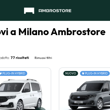
ovi a Milano Ambrostore
odotto:
77 risultati
Rimuovi filtri
PLUG-IN HYBRID
NUOVO
PLUG-IN HYBRID