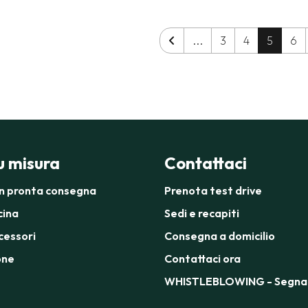
...
3
4
5
6
su misura
Contattaci
in pronta consegna
Prenota test drive
cina
Sedi e recapiti
cessori
Consegna a domicilio
one
Contattaci ora
WHISTLEBLOWING - Segnal