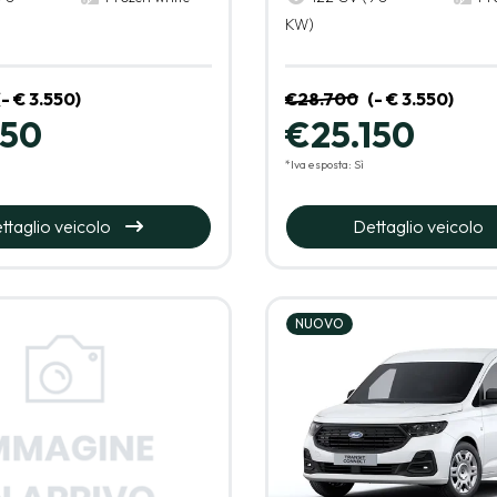
KW)
(- € 3.550)
€28.700
(- € 3.550)
150
€25.150
*Iva esposta: Sì
ttaglio veicolo
Dettaglio veicolo
NUOVO