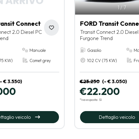
1
/
7
ansit Connect
FORD Transit Conne
nnect 2.0 Diesel PC
Transit Connect 2.0 Diese
rend
Furgone Trend
Manuale
Gasolio
Ma
75 KW)
Comet grey
102 CV (75 KW)
Fr
(- € 3.550)
€25.250
(- € 3.050)
000
€22.200
*Iva esposta: Sì
ttaglio veicolo
Dettaglio veicolo