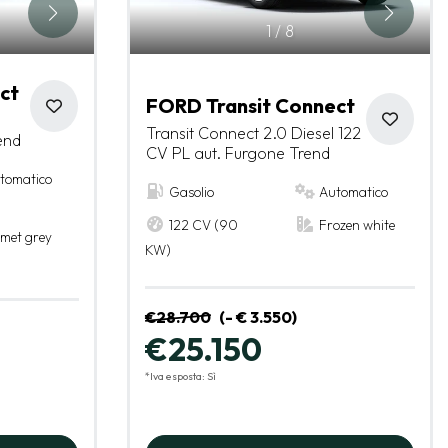
1
/
8
ct
FORD Transit Connect
Transit Connect 2.0 Diesel 122
end
CV PL aut. Furgone Trend
tomatico
Gasolio
Automatico
122 CV (90
Frozen white
met grey
KW)
€28.700
(- € 3.550)
€25.150
*Iva esposta: Sì