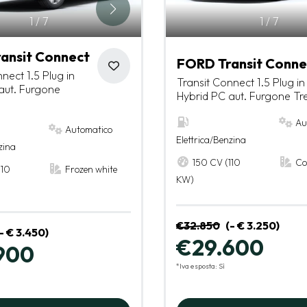
1
/
7
1
/
7
ansit Connect
FORD Transit Conne
nect 1.5 Plug in
Transit Connect 1.5 Plug in
aut. Furgone
Hybrid PC aut. Furgone Tr
Au
Automatico
Elettrica/Benzina
zina
150 CV (110
Co
110
Frozen white
KW)
€32.850
(- € 3.250)
- € 3.450)
€29.600
900
*Iva esposta: Sì