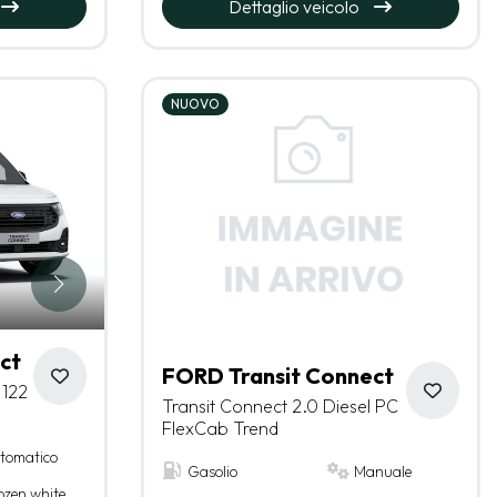
Dettaglio veicolo
NUOVO
ct
FORD Transit Connect
 122
Transit Connect 2.0 Diesel PC
FlexCab Trend
tomatico
Gasolio
Manuale
ozen white