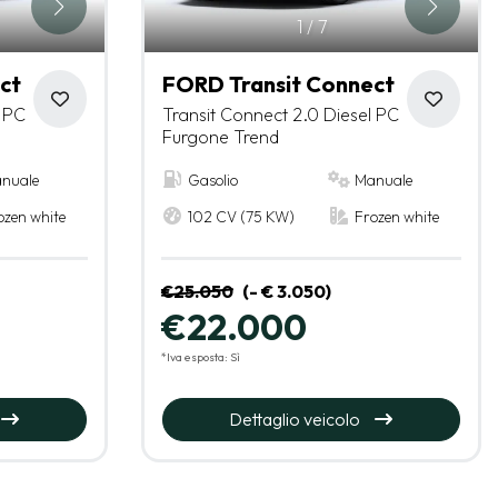
1
/
7
ct
FORD Transit Connect
l PC
Transit Connect 2.0 Diesel PC
Furgone Trend
nuale
Gasolio
Manuale
ozen white
102 CV (75 KW)
Frozen white
€25.050
(- € 3.050)
€22.000
*Iva esposta: Sì
Dettaglio veicolo