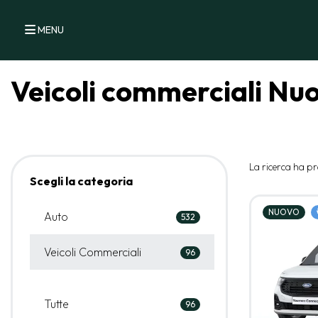
MENU
Veicoli commerciali Nu
La ricerca ha pr
Scegli la categoria
NUOVO
Auto
532
Veicoli Commerciali
96
Tutte
96