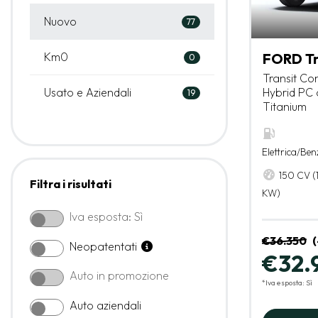
Nuovo
77
Km0
FORD Tr
0
Transit Con
Usato e Aziendali
Hybrid PC 
19
Titanium
Elettrica/Ben
150 CV (
Filtra i risultati
KW)
Iva esposta: Sì
€36.350
(
Neopatentati
€32.
Auto in promozione
*Iva esposta: Sì
Auto aziendali