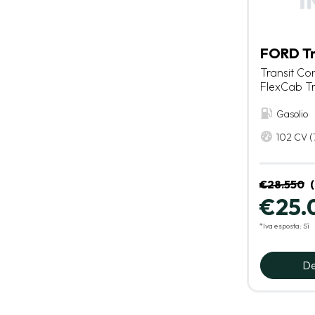
FORD Tr
Transit Co
FlexCab T
Gasolio
102 CV (
€28.550
€25.
*Iva esposta: Sì
De