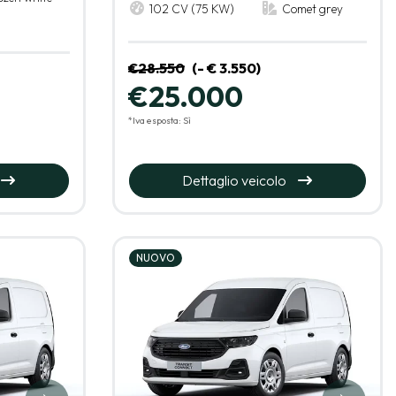
102 CV (75 KW)
Comet grey
€28.550
(- € 3.550)
€25.000
*Iva esposta: Sì
Dettaglio veicolo
NUOVO