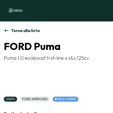
MENU
Torna alla lista
FORD Puma
Puma 1.0 ecoboost h st-line x s&s 125cv
USATO
FORD APPROVED
MILD HYBRID