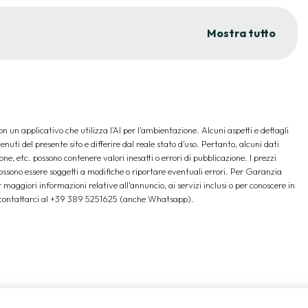
Mostra tutto
 un applicativo che utilizza l’AI per l‘ambientazione. Alcuni aspetti e dettagli
nuti del presente sito e differire dal reale stato d’uso. Pertanto, alcuni dati
ione, etc. possono contenere valori inesatti o errori di pubblicazione. I prezzi
possono essere soggetti a modifiche o riportare eventuali errori. Per Garanzia
maggiori informazioni relative all'annuncio, ai servizi inclusi o per conoscere in
oi contattarci al +39 389 5251625 (anche Whatsapp).