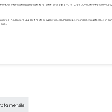
ata. Gli Interessati possono esercitare i diritti di cui agli artt. 15 - 23 del GDPR.
Informativa Privacy
da parte di Ambrostore Spa per finalità di marketing, con modalità elettroniche e/o cartacee, e, in pa
e app).
 rata mensile