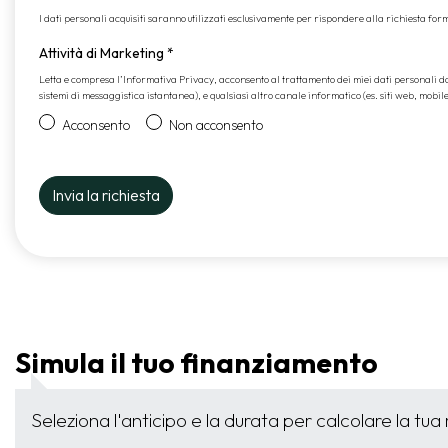
I dati personali acquisiti saranno utilizzati esclusivamente per rispondere alla richiesta formul
Attività di Marketing
*
Letta e compresa l’
Informativa Privacy
, acconsento al trattamento dei miei dati personali 
sistemi di messaggistica istantanea), e qualsiasi altro canale informatico (es. siti web, mobil
Acconsento
Non acconsento
Simula il tuo finanziamento
Seleziona l'anticipo e la durata per calcolare la tua