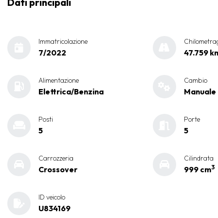
Dati principali
Immatricolazione
Chilometra
7/2022
47.759 k
Alimentazione
Cambio
Elettrica/Benzina
Manuale
Posti
Porte
5
5
Carrozzeria
Cilindrata
3
Crossover
999 cm
ID veicolo
U834169