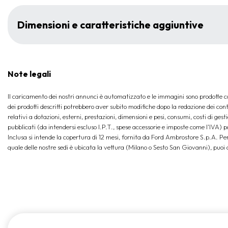
Dimensioni e caratteristiche aggiuntive
Note legali
Il caricamento dei nostri annunci è automatizzato e le immagini sono prodotte con
dei prodotti descritti potrebbero aver subito modifiche dopo la redazione dei conte
relativi a dotazioni, esterni, prestazioni, dimensioni e pesi, consumi, costi di gest
pubblicati (da intendersi escluso I.P.T., spese accessorie e imposte come l'IVA) 
Inclusa si intende la copertura di 12 mesi, fornita da Ford Ambrostore S.p.A. Per 
quale delle nostre sedi è ubicata la vettura (Milano o Sesto San Giovanni), pu