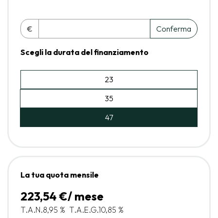
€
Conferma
Scegli la durata del finanziamento
23
35
47
La tua quota mensile
223,54 €/ mese
T.A.N.
8,95 %
T.A.E.G.
10,85 %