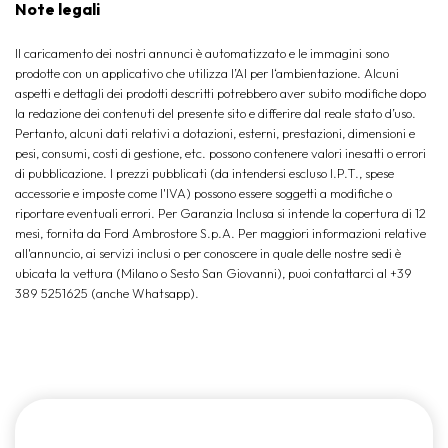
Note legali
Il caricamento dei nostri annunci è automatizzato e le immagini sono
prodotte con un applicativo che utilizza l’AI per l‘ambientazione. Alcuni
aspetti e dettagli dei prodotti descritti potrebbero aver subito modifiche dopo
la redazione dei contenuti del presente sito e differire dal reale stato d’uso.
Pertanto, alcuni dati relativi a dotazioni, esterni, prestazioni, dimensioni e
pesi, consumi, costi di gestione, etc. possono contenere valori inesatti o errori
di pubblicazione. I prezzi pubblicati (da intendersi escluso I.P.T., spese
accessorie e imposte come l'IVA) possono essere soggetti a modifiche o
riportare eventuali errori. Per Garanzia Inclusa si intende la copertura di 12
mesi, fornita da Ford Ambrostore S.p.A. Per maggiori informazioni relative
all'annuncio, ai servizi inclusi o per conoscere in quale delle nostre sedi è
ubicata la vettura (Milano o Sesto San Giovanni), puoi contattarci al +39
389 5251625 (anche Whatsapp).