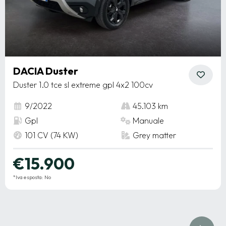
DACIA Duster
Duster 1.0 tce sl extreme gpl 4x2 100cv
9/2022
45.103 km
Gpl
Manuale
101 CV (74 KW)
Grey matter
€15.900
*Iva esposta: No