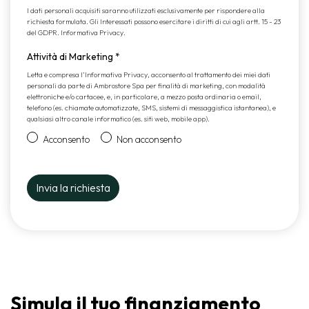
I dati personali acquisiti saranno utilizzati esclusivamente per rispondere alla
richiesta formulata. Gli Interessati possono esercitare i diritti di cui agli artt. 15 - 23
del GDPR.
Informativa Privacy
.
Attività di Marketing
*
Letta e compresa l’
Informativa Privacy
, acconsento al trattamento dei miei dati
personali da parte di Ambrostore Spa per finalità di marketing, con modalità
elettroniche e/o cartacee, e, in particolare, a mezzo posta ordinaria o email,
telefono (es. chiamate automatizzate, SMS, sistemi di messaggistica istantanea), e
qualsiasi altro canale informatico (es. siti web, mobile app).
Acconsento
Non acconsento
Simula il tuo finanziamento