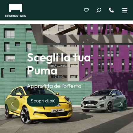
Scegli la tua
Puma
Approfitta dell'offerta
Scopri di più