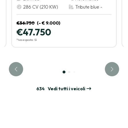
286 CV (210 KW)
Tribute blue -
€56.750
(- € 9.000)
€47.750
*Iva esposta: Sì
634
Vedi tutti i veicoli