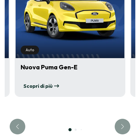
Auto
Nuova Puma Gen-E
N
Scopri di più