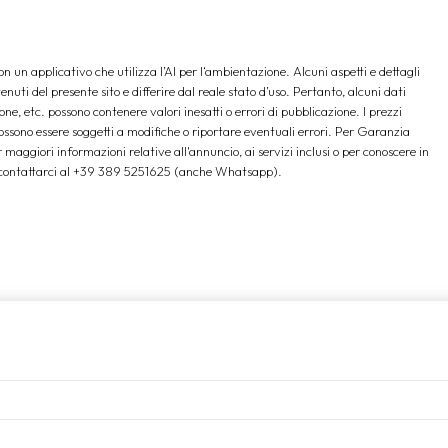
 un applicativo che utilizza l’AI per l‘ambientazione. Alcuni aspetti e dettagli
nuti del presente sito e differire dal reale stato d’uso. Pertanto, alcuni dati
ione, etc. possono contenere valori inesatti o errori di pubblicazione. I prezzi
possono essere soggetti a modifiche o riportare eventuali errori. Per Garanzia
maggiori informazioni relative all'annuncio, ai servizi inclusi o per conoscere in
oi contattarci al +39 389 5251625 (anche Whatsapp).