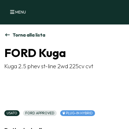
MENU
Torna alla lista
FORD Kuga
Kuga 2.5 phev st-line 2wd 225cv cvt
USATO
FORD APPROVED
PLUG-IN HYBRID