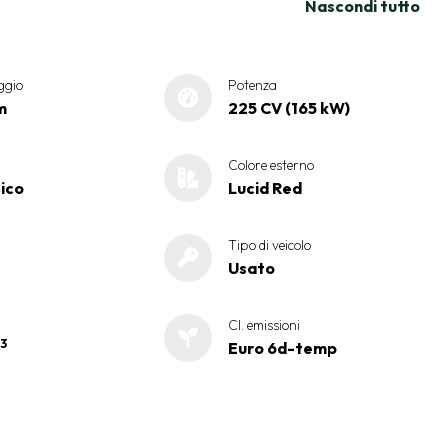
Nascondi tutto
ggio
Potenza
m
225 CV (165 kW)
Colore esterno
ico
Lucid Red
Tipo di veicolo
Usato
Cl. emissioni
3
Euro 6d-temp