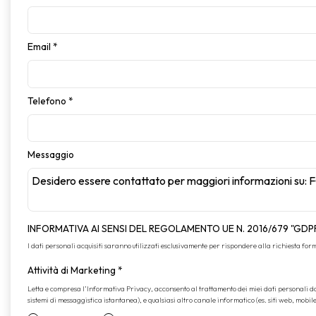
Email
*
Telefono
*
Messaggio
INFORMATIVA AI SENSI DEL REGOLAMENTO UE N. 2016/679 "GDP
I dati personali acquisiti saranno utilizzati esclusivamente per rispondere alla richiesta formul
Attività di Marketing
*
Letta e compresa l’
Informativa Privacy
, acconsento al trattamento dei miei dati personali 
sistemi di messaggistica istantanea), e qualsiasi altro canale informatico (es. siti web, mobil