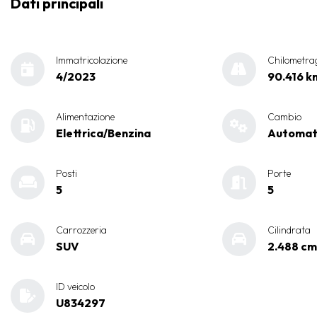
Dati principali
Immatricolazione
Chilometra
4/2023
90.416 k
Alimentazione
Cambio
Elettrica/Benzina
Automat
Posti
Porte
5
5
Carrozzeria
Cilindrata
SUV
2.488 cm
ID veicolo
U834297