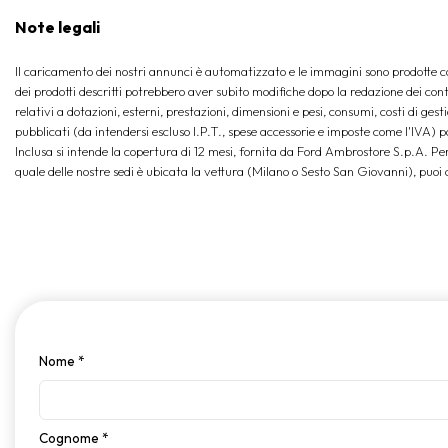
Note legali
Il caricamento dei nostri annunci è automatizzato e le immagini sono prodotte con
dei prodotti descritti potrebbero aver subito modifiche dopo la redazione dei conte
relativi a dotazioni, esterni, prestazioni, dimensioni e pesi, consumi, costi di gest
pubblicati (da intendersi escluso I.P.T., spese accessorie e imposte come l'IVA) 
Inclusa si intende la copertura di 12 mesi, fornita da Ford Ambrostore S.p.A. Per 
quale delle nostre sedi è ubicata la vettura (Milano o Sesto San Giovanni), pu
Nome
*
Cognome
*