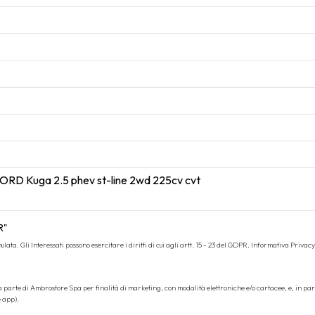
R"
ata. Gli Interessati possono esercitare i diritti di cui agli artt. 15 - 23 del GDPR.
Informativa Privacy
da parte di Ambrostore Spa per finalità di marketing, con modalità elettroniche e/o cartacee, e, in pa
e app).