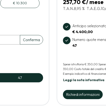
257,70 €/ mese
€ 10.300
T.A.N.
8,95 %
T.A.E.G.
10
Anticipo selezionat
€ 4.400,00
Numero quote mens
Conferma
47
Spese istruttoria
€ 350,00
Spese
350,00
Costo totale del credito
Esempio indicativo di finanziamen
47
Leggi la nota informativa
Richiedi informazioni