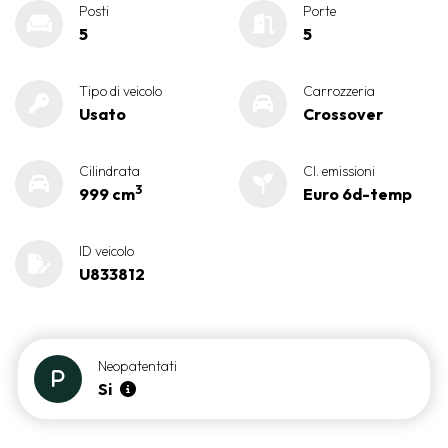
Posti
Porte
5
5
Tipo di veicolo
Carrozzeria
Usato
Crossover
Cilindrata
Cl. emissioni
3
999 cm
Euro 6d-temp
ID veicolo
U833812
Neopatentati
Si