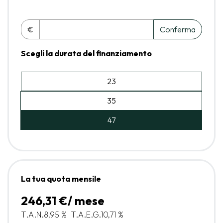
€
Conferma
Scegli la durata del finanziamento
23
35
47
La tua quota mensile
246,31 €/ mese
T.A.N.
8,95 %
T.A.E.G.
10,71 %