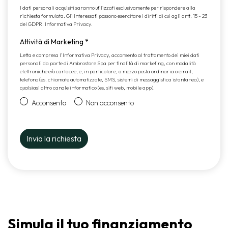
I dati personali acquisiti saranno utilizzati esclusivamente per rispondere alla
richiesta formulata. Gli Interessati possono esercitare i diritti di cui agli artt. 15 - 23
del GDPR.
Informativa Privacy
.
Attività di Marketing
*
Letta e compresa l’
Informativa Privacy
, acconsento al trattamento dei miei dati
personali da parte di Ambrostore Spa per finalità di marketing, con modalità
elettroniche e/o cartacee, e, in particolare, a mezzo posta ordinaria o email,
telefono (es. chiamate automatizzate, SMS, sistemi di messaggistica istantanea), e
qualsiasi altro canale informatico (es. siti web, mobile app).
Acconsento
Non acconsento
Simula il tuo finanziamento