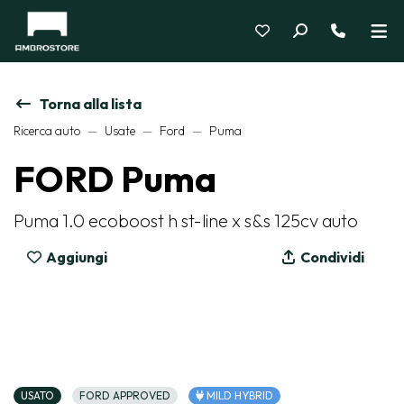
Torna alla lista
Ricerca auto
Usate
Ford
Puma
FORD Puma
Puma 1.0 ecoboost h st-line x s&s 125cv auto
Aggiungi
Condividi
USATO
FORD APPROVED
MILD HYBRID