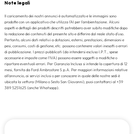
Note legali
Il caricamento dei nostri annunci è automatizzato e le immagini sono
prodotte con un applicativo che utilizza l’AI per l‘ambientazione. Alcuni
aspetti e dettagli dei prodotti descritti potrebbero aver subito modifiche dopo
la redazione dei contenuti del presente sito e differire dal reale stato d’uso.
Pertanto, alcuni dati relativi a dotazioni, esterni, prestazioni, dimensioni e
pesi, consumi, costi di gestione, etc. possono contenere valori inesatti o errori
di pubblicazione. I prezzi pubblicati (da intendersi escluso I.P.T., spese
accessorie e imposte come l'IVA) possono essere soggetti a modifiche o
riportare eventuali errori. Per Garanzia Inclusa si intende la copertura di 12
mesi, fornita da Ford Ambrostore S.p.A. Per maggiori informazioni relative
all'annuncio, ai servizi inclusi o per conoscere in quale delle nostre sedi è
ubicata la vettura (Milano o Sesto San Giovanni), puoi contattarci al +39
389 5251625 (anche Whatsapp).