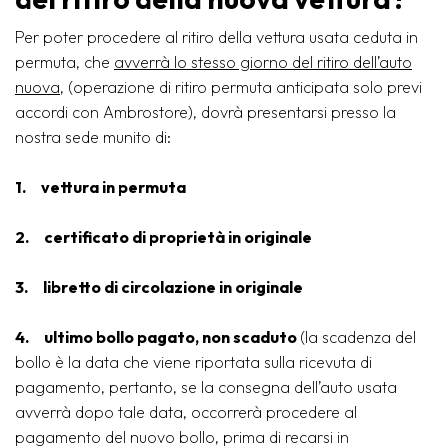
Per poter procedere al ritiro della vettura usata ceduta in
permuta, che
avverrà lo stesso giorno del ritiro dell’auto
nuova
, (operazione di ritiro permuta anticipata solo previ
accordi con Ambrostore), dovrà presentarsi presso la
nostra sede munito di:
1. vettura in permuta
2. certificato di proprietà in originale
3. libretto di circolazione in originale
4.
ultimo bollo pagato, non scaduto
(la scadenza del
bollo è la data che viene riportata sulla ricevuta di
pagamento, pertanto, se la consegna dell’auto usata
avverrà dopo tale data, occorrerà procedere al
pagamento del nuovo bollo, prima di recarsi in