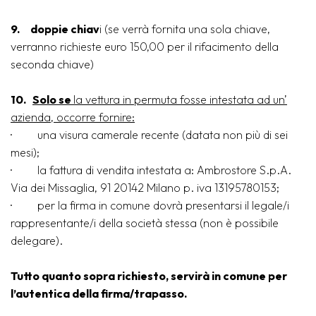
9.
doppie chiav
i (se verrà fornita una sola chiave,
verranno richieste euro 150,00 per il rifacimento della
seconda chiave)
10.
Solo se
la vettura in permuta fosse intestata ad un’
azienda, occorre fornire:
· una visura camerale recente (datata non più di sei
mesi);
· la fattura di vendita intestata a: Ambrostore S.p.A.
Via dei Missaglia, 91 20142 Milano p. iva
13195780153
;
· per la firma in comune dovrà presentarsi il legale/i
rappresentante/i della società stessa (non è possibile
delegare).
Tutto quanto sopra richiesto, servirà in comune per
l’autentica della firma/trapasso.