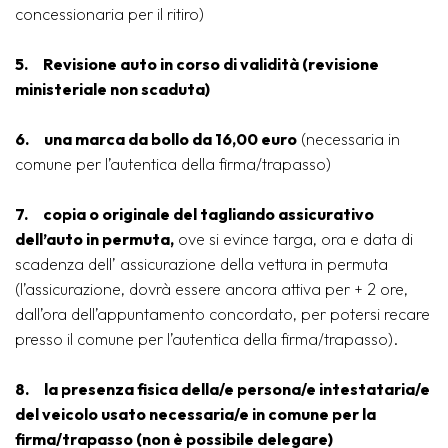
concessionaria per il ritiro)
5. Revisione auto in corso di validità (revisione
ministeriale non scaduta)
6.
una marca da bollo da 16,00 euro
(necessaria in
comune per l’autentica della firma/trapasso)
7.
copia o originale del tagliando assicurativo
dell’auto in permuta,
ove si evince targa, ora e data di
scadenza dell’ assicurazione della vettura in permuta
(l’assicurazione, dovrà essere ancora attiva per + 2 ore,
dall’ora dell’appuntamento concordato, per potersi recare
presso il comune per l’autentica della firma/trapasso).
8. la presenza fisica della/e persona/e intestataria/e
del veicolo usato necessaria/e in comune per la
firma/trapasso (non è possibile delegare)