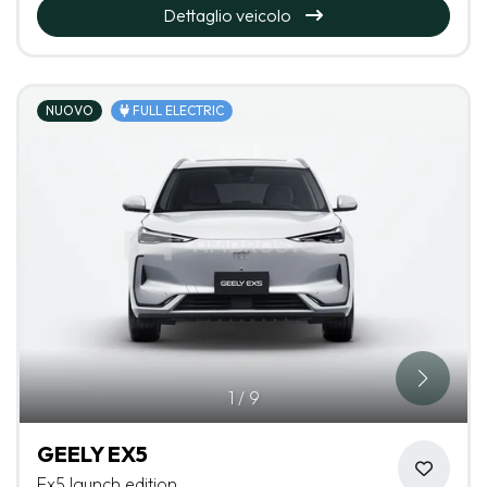
Dettaglio veicolo
NUOVO
FULL ELECTRIC
1
/
9
GEELY EX5
Ex5 launch edition