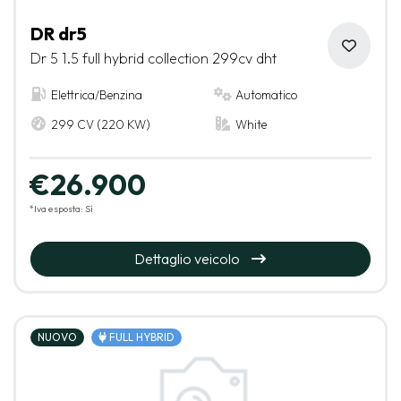
DR dr5
Dr 5 1.5 full hybrid collection 299cv dht
Elettrica/Benzina
Automatico
299 CV (220 KW)
White
€26.900
*Iva esposta: Sì
Dettaglio veicolo
NUOVO
FULL HYBRID