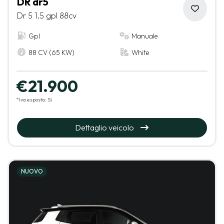
DR dr5
Dr 5 1.5 gpl 88cv
Gpl
Manuale
88 CV (65 KW)
White
€21.900
*Iva esposta: Sì
Dettaglio veicolo
NUOVO