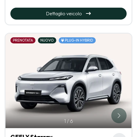
Dettaglio veicolo
PRENOTATA
NUOVO
PLUG-IN HYBRID
1
/
6
GEELY Starray