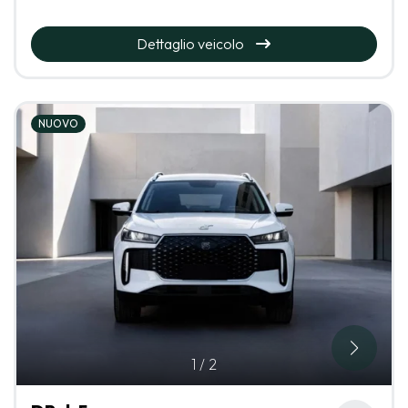
Dettaglio veicolo
NUOVO
1
/
2