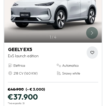
1
/
4
GEELY EX5
Ex5 launch edition
Elettrica
Automatico
218 CV (160 KW)
Snowy white
€40.900
(- € 3.000)
€37.900
*Iva esposta: Sì