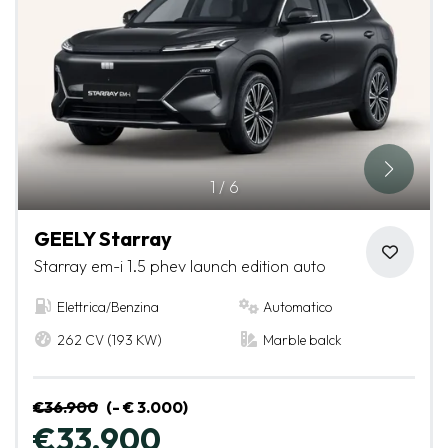
1
/
6
GEELY Starray
Starray em-i 1.5 phev launch edition auto
Elettrica/Benzina
Automatico
262 CV (193 KW)
Marble balck
€36.900
(- € 3.000)
€33.900