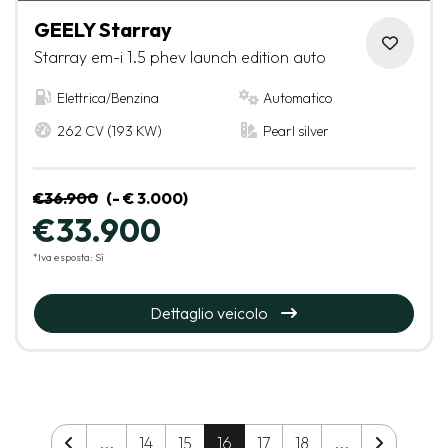
GEELY Starray
Starray em-i 1.5 phev launch edition auto
Elettrica/Benzina
Automatico
262 CV (193 KW)
Pearl silver
€36.900
(- € 3.000)
€33.900
*Iva esposta: Sì
Dettaglio veicolo
...
14
15
16
17
18
...