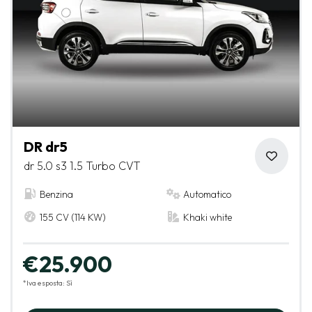
DR dr5
dr 5.0 s3 1.5 Turbo CVT
Benzina
Automatico
155 CV (114 KW)
Khaki white
€25.900
*Iva esposta: Sì