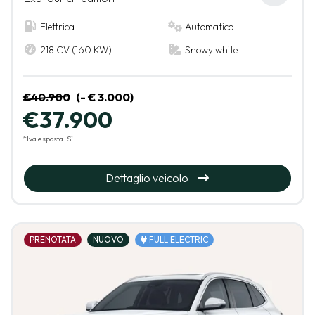
Elettrica
Automatico
218 CV (160 KW)
Snowy white
€40.900
(- € 3.000)
€37.900
*Iva esposta: Sì
Dettaglio veicolo
PRENOTATA
NUOVO
FULL ELECTRIC