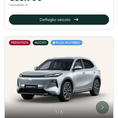
*Iva esposta: Sì
Dettaglio veicolo
PRENOTATA
NUOVO
PLUG-IN HYBRID
1
/
6