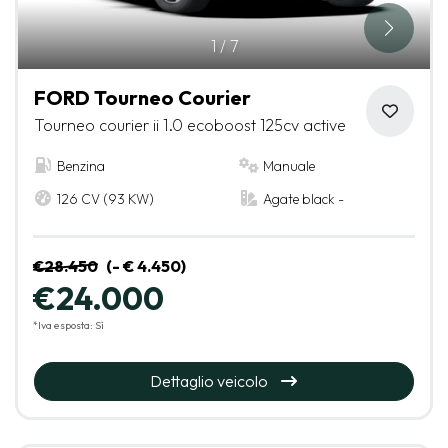
1
/
7
FORD Tourneo Courier
Tourneo courier ii 1.0 ecoboost 125cv active
Benzina
Manuale
126 CV (93 KW)
Agate black -
€28.450
(- € 4.450)
€24.000
*Iva esposta: Sì
Dettaglio veicolo