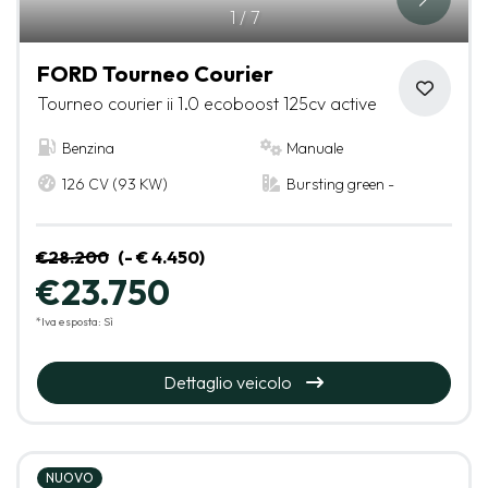
1
/
7
FORD Tourneo Courier
Tourneo courier ii 1.0 ecoboost 125cv active
Benzina
Manuale
126 CV (93 KW)
Bursting green -
€28.200
(- € 4.450)
€23.750
*Iva esposta: Sì
Dettaglio veicolo
NUOVO