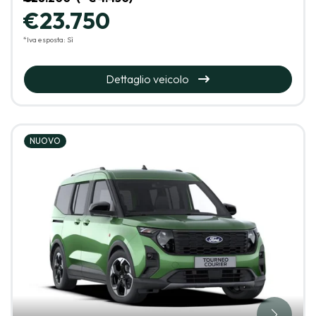
€23.750
*Iva esposta: Sì
Dettaglio veicolo
NUOVO