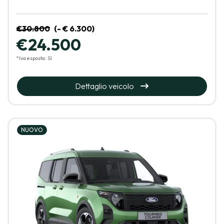
€30.800
(- € 6.300)
€24.500
*Iva esposta: Sì
Dettaglio veicolo
NUOVO