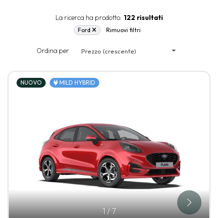
La ricerca ha prodotto:
122 risultati
Ford
Rimuovi filtri
Ordina per
Prezzo (crescente)
NUOVO
MILD HYBRID
1
/
7