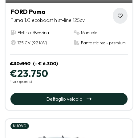
FORD Puma
Puma 1.0 ecoboost h st-line 125cv
Elettrica/Benzina
Manuale
125 CV (92 KW)
Fantastic red - premium
€30.050
(- € 6.300)
€23.750
*Iva esposta: Sì
Dettaglio veicolo
NUOVO