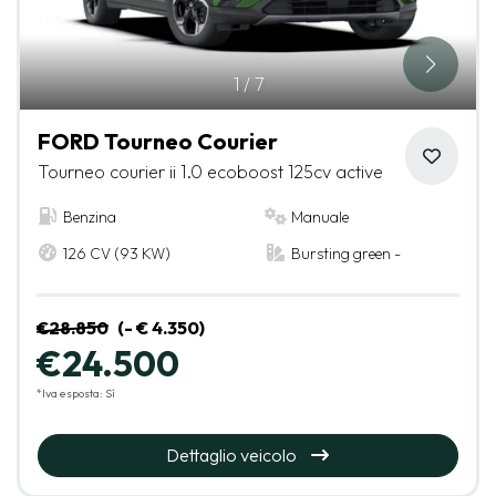
1
/
7
FORD Tourneo Courier
Tourneo courier ii 1.0 ecoboost 125cv active
Benzina
Manuale
126 CV (93 KW)
Bursting green -
€28.850
(- € 4.350)
€24.500
*Iva esposta: Sì
Dettaglio veicolo