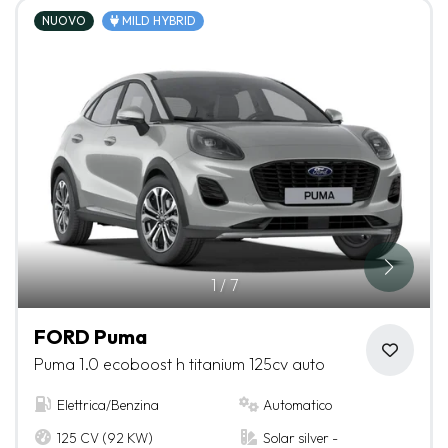
NUOVO
MILD HYBRID
1
/
7
FORD Puma
Puma 1.0 ecoboost h titanium 125cv auto
Elettrica/Benzina
Automatico
125 CV (92 KW)
Solar silver -