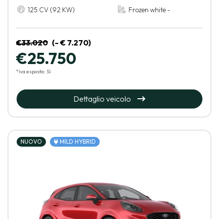
125 CV (92 KW)
Frozen white -
€33.020
(- € 7.270)
€25.750
*Iva esposta: Sì
Dettaglio veicolo
NUOVO
MILD HYBRID