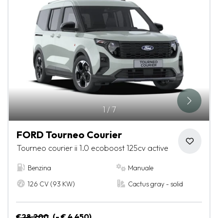
1
/
7
FORD Tourneo Courier
Tourneo courier ii 1.0 ecoboost 125cv active
Benzina
Manuale
126 CV (93 KW)
Cactus gray - solid
€28.200
(- € 4.450)