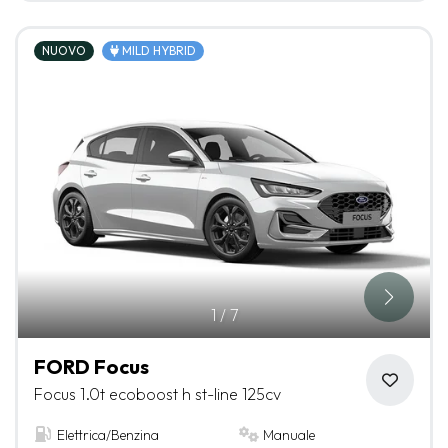
NUOVO
MILD HYBRID
1
/
7
FORD Focus
Focus 1.0t ecoboost h st-line 125cv
Elettrica/Benzina
Manuale