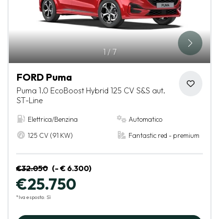
1
/
7
FORD Puma
Puma 1.0 EcoBoost Hybrid 125 CV S&S aut.
ST-Line
Elettrica/Benzina
Automatico
125 CV (91 KW)
Fantastic red - premium
€32.050
(- € 6.300)
€25.750
*Iva esposta: Sì