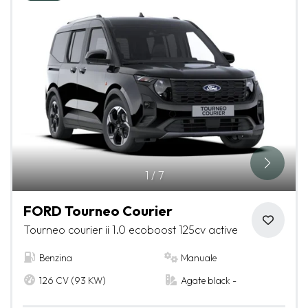
1
/
7
FORD Tourneo Courier
Tourneo courier ii 1.0 ecoboost 125cv active
Benzina
Manuale
126 CV (93 KW)
Agate black -