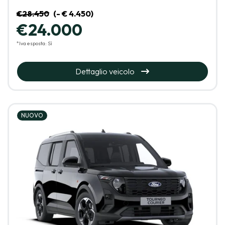
€28.450
(- € 4.450)
€24.000
*Iva esposta: Sì
Dettaglio veicolo
NUOVO