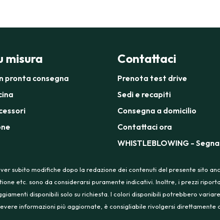
su misura
Contattaci
in pronta consegna
Prenota test drive
cina
Sedi e recapiti
cessori
Consegna a domicilio
one
Contattaci ora
WHISTLEBLOWING - Segnal
ver subito modifiche dopo la redazione dei contenuti del presente sito anche
tione etc. sono da considerarsi puramente indicativi. Inoltre, i prezzi ripo
menti disponibili solo su richiesta. I colori disponibili potrebbero variare
 ricevere informazioni più aggiornate, è consigliabile rivolgersi direttament