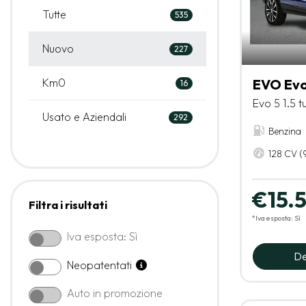
Tutte
535
Nuovo
227
Km0
EVO Evo
16
Evo 5 1.5 t
Usato e Aziendali
292
Benzina
128 CV (
€15.
Filtra i risultati
*Iva esposta: Sì
Iva esposta: Sì
De
Neopatentati
Auto in promozione