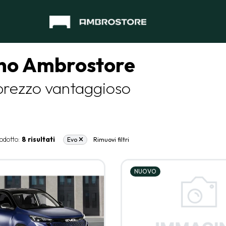
no Ambrostore
prezzo vantaggioso
odotto:
8 risultati
Evo
Rimuovi filtri
NUOVO