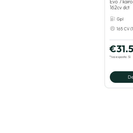
Evo 7 kairo
162cv dct
Gpl
165 CV (
€31.
*Iva esposta: Sì
De