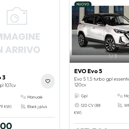
NUOVO
1
/
3
EVO Evo 5
 3
Evo 5 1.5 turbo gpl essenti
120cv
pl 107cv
Gpl
Ma
Manuale
120 CV (88
Wh
79 KW)
Black j plus
KW)
500