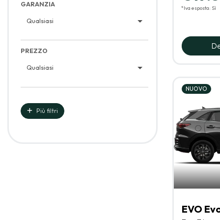
GARANZIA
*Iva esposta: Sì
Qualsiasi
De
PREZZO
Qualsiasi
NUOVO
Più filtri
EVO Evo