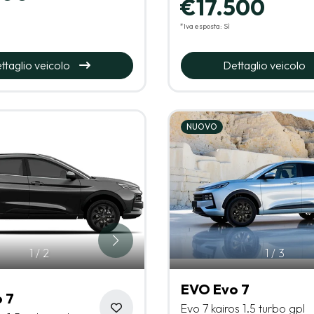
€17.500
*Iva esposta: Sì
ttaglio veicolo
Dettaglio veicolo
NUOVO
1
/
2
1
/
3
EVO Evo 7
 7
Evo 7 kairos 1.5 turbo gpl