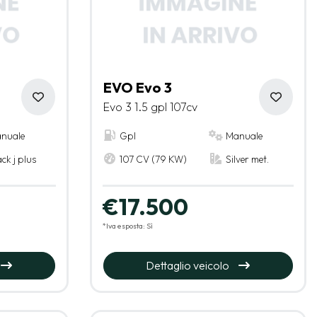
EVO Evo 3
Evo 3 1.5 gpl 107cv
nuale
Gpl
Manuale
ck j plus
107 CV (79 KW)
Silver met.
€17.500
*Iva esposta: Sì
Dettaglio veicolo