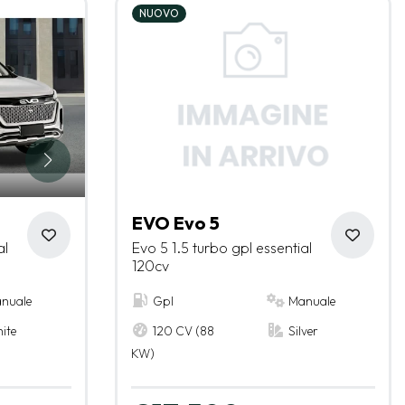
NUOVO
EVO Evo 5
al
Evo 5 1.5 turbo gpl essential
120cv
nuale
Gpl
Manuale
ite
120 CV (88
Silver
KW)