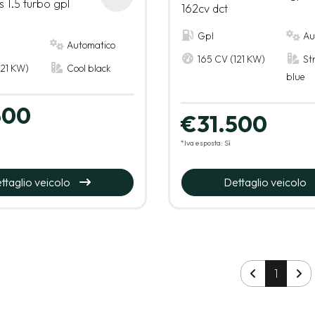
s 1.5 turbo gpl
162cv dct
Gpl
Au
Automatico
165 CV (121 KW)
St
121 KW)
Cool black
blue
500
€31.500
*Iva esposta: Sì
ttaglio veicolo
Dettaglio veicolo
1