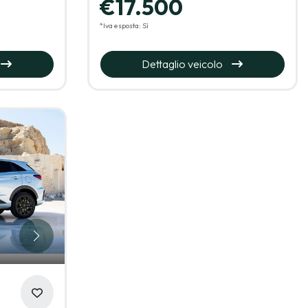
€17.500
*Iva esposta: Sì
Dettaglio veicolo