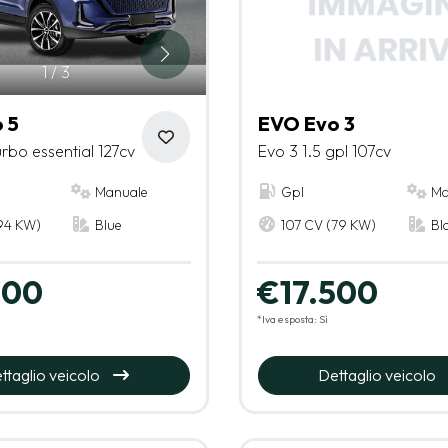
1
/
3
 5
EVO Evo 3
urbo essential 127cv
Evo 3 1.5 gpl 107cv
Manuale
Gpl
Ma
94 KW)
Blue
107 CV (79 KW)
Bla
500
€17.500
*Iva esposta: Sì
ttaglio veicolo
Dettaglio veicolo