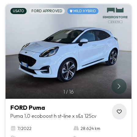
USATO
FORD APPROVED
MILD HYBRID
1
/
16
FORD Puma
Puma 1.0 ecoboost h st-line x s&s 125cv
7/2022
28.624 km