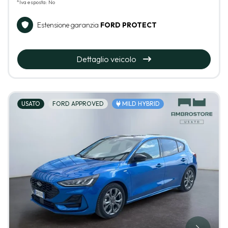
*Iva esposta: No
Estensione garanzia
FORD PROTECT
Dettaglio veicolo
USATO
FORD APPROVED
MILD HYBRID