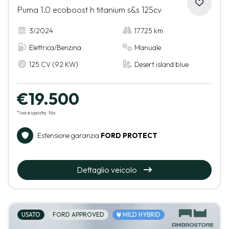
Puma 1.0 ecoboost h titanium s&s 125cv
3/2024
17.725 km
Elettrica/Benzina
Manuale
125 CV (92 KW)
Desert island blue
€19.500
*Iva esposta: No
Estensione garanzia
FORD PROTECT
Dettaglio veicolo
USATO
FORD APPROVED
MILD HYBRID