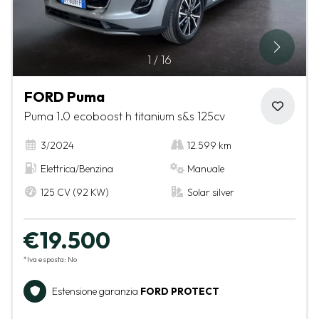
1
/
16
FORD Puma
Puma 1.0 ecoboost h titanium s&s 125cv
3/2024
12.599 km
Elettrica/Benzina
Manuale
125 CV (92 KW)
Solar silver
€19.500
*Iva esposta: No
Estensione garanzia
FORD PROTECT