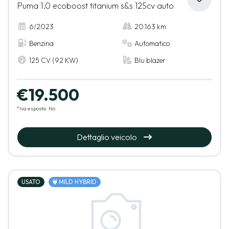
Puma 1.0 ecoboost titanium s&s 125cv auto
6/2023
20.163 km
Benzina
Automatico
125 CV (92 KW)
Blu blazer
€19.500
*Iva esposta: No
Dettaglio veicolo
USATO
MILD HYBRID