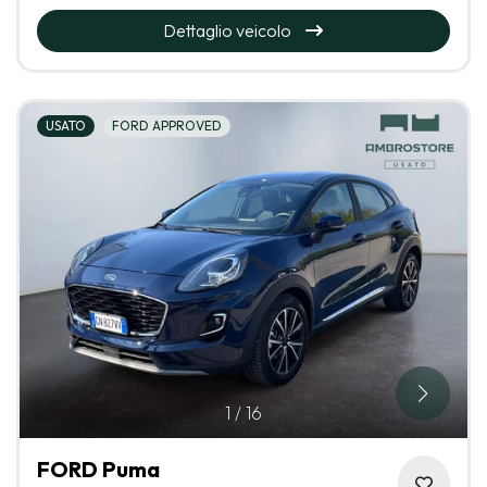
Dettaglio veicolo
USATO
FORD APPROVED
1
/
16
FORD Puma