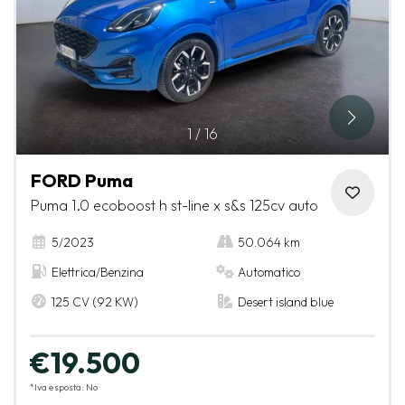
1
/
16
FORD Puma
Puma 1.0 ecoboost h st-line x s&s 125cv auto
5/2023
50.064 km
Elettrica/Benzina
Automatico
125 CV (92 KW)
Desert island blue
€19.500
*Iva esposta: No