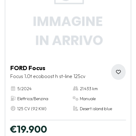
FORD Focus
Focus 1.0t ecoboost h st-line 125cv
5/2024
21.433 km
Elettrica/Benzina
Manuale
125 CV (92 KW)
Desert island blue
€19.900