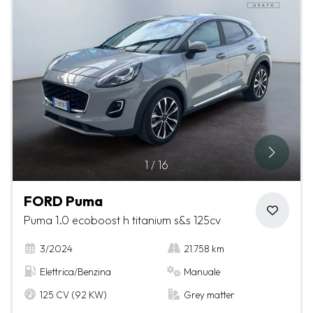
1
/
16
FORD Puma
Puma 1.0 ecoboost h titanium s&s 125cv
3/2024
21.758 km
Elettrica/Benzina
Manuale
125 CV (92 KW)
Grey matter