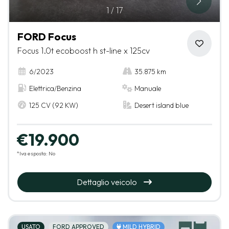
1
/
17
FORD Focus
Focus 1.0t ecoboost h st-line x 125cv
6/2023
35.875 km
Elettrica/Benzina
Manuale
125 CV (92 KW)
Desert island blue
€19.900
*Iva esposta: No
Dettaglio veicolo
USATO
FORD APPROVED
MILD HYBRID