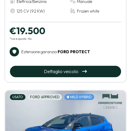
Elettrica/Benzina
Manuale
125 CV (92 KW)
Frozen white
€19.500
*Iva esposta: No
Estensione garanzia
FORD PROTECT
Dettaglio veicolo
USATO
FORD APPROVED
MILD HYBRID