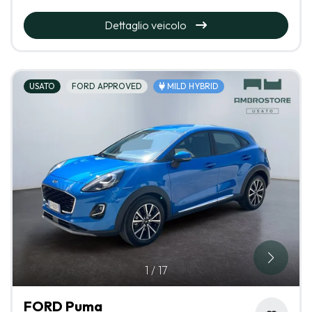
Dettaglio veicolo
USATO
FORD APPROVED
MILD HYBRID
1
/
17
FORD Puma