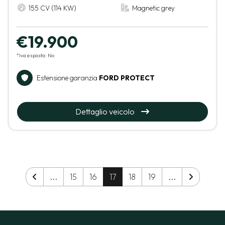
155 CV (114 KW)
Magnetic grey
€19.900
*Iva esposta: No
Estensione garanzia
FORD PROTECT
Dettaglio veicolo
...
15
16
17
18
19
...