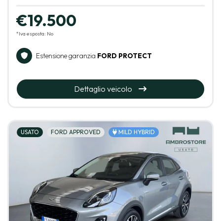
€19.500
*Iva esposta: No
Estensione garanzia
FORD PROTECT
Dettaglio veicolo
USATO
FORD APPROVED
MILD HYBRID