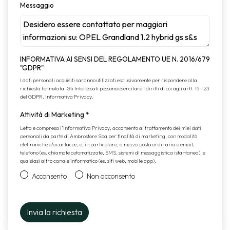
Messaggio
INFORMATIVA AI SENSI DEL REGOLAMENTO UE N. 2016/679
"GDPR"
I dati personali acquisiti saranno utilizzati esclusivamente per rispondere alla
richiesta formulata. Gli Interessati possono esercitare i diritti di cui agli artt. 15 - 23
del GDPR.
Informativa Privacy
.
Attività di Marketing
*
Letta e compresa l’
Informativa Privacy
, acconsento al trattamento dei miei dati
personali da parte di Ambrostore Spa per finalità di marketing, con modalità
elettroniche e/o cartacee, e, in particolare, a mezzo posta ordinaria o email,
telefono (es. chiamate automatizzate, SMS, sistemi di messaggistica istantanea), e
qualsiasi altro canale informatico (es. siti web, mobile app).
Acconsento
Non acconsento