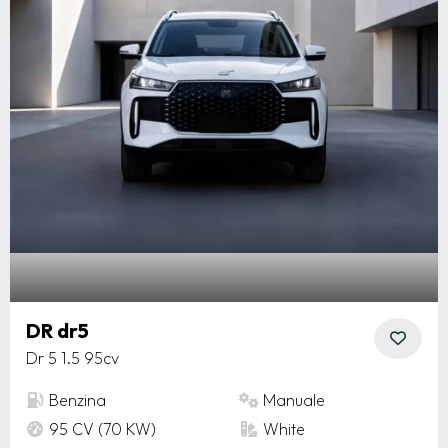
DR dr5
Dr 5 1.5 95cv
Benzina
Manuale
95 CV (70 KW)
White