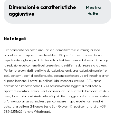
Dimensioni e caratteristiche
Mostra
aggiuntive
tutto
Note legali
Il caricamento dei nostri annunci è automatizzato e le immagini sono
prodotte con un applicativo che utilizza l’AI per l‘ambientazione. Alcuni
aspetti e dettagli dei prodotti descritti potrebbero aver subito modifiche dopo
la redazione dei contenuti del presente sito e differire dal reale stato d’uso.
Pertanto, alcuni dati relativi a dotazioni, esterni, prestazioni, dimensioni e
pesi, consumi, costi di gestione, etc. possono contenere valori inesatti o errori
di pubblicazione. I prezzi pubblicati (da intendersi escluso I.P.T., spese
accessorie e imposte come l'IVA) possono essere soggetti a modifiche o
riportare eventuali errori. Per Garanzia Inclusa si intende la copertura di 12
mesi, fornita da Ford Ambrostore S.p.A. Per maggiori informazioni relative
all'annuncio, ai servizi inclusi o per conoscere in quale delle nostre sedi è
ubicata la vettura (Milano o Sesto San Giovanni), puoi contattarci al +39
389 5251625 (anche Whatsapp).