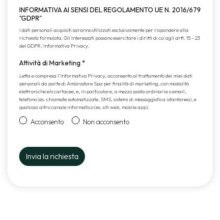
INFORMATIVA AI SENSI DEL REGOLAMENTO UE N. 2016/679
"GDPR"
I dati personali acquisiti saranno utilizzati esclusivamente per rispondere alla
richiesta formulata. Gli Interessati possono esercitare i diritti di cui agli artt. 15 - 23
del GDPR.
Informativa Privacy
.
Attività di Marketing
*
Letta e compresa l’
Informativa Privacy
, acconsento al trattamento dei miei dati
personali da parte di Ambrostore Spa per finalità di marketing, con modalità
elettroniche e/o cartacee, e, in particolare, a mezzo posta ordinaria o email,
telefono (es. chiamate automatizzate, SMS, sistemi di messaggistica istantanea), e
qualsiasi altro canale informatico (es. siti web, mobile app).
Acconsento
Non acconsento