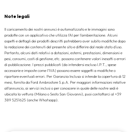
Note legali
Il caricamento dei nostri annunci è automatizzato e le immagini sono
prodotte con un applicativo che utilizza l’AI per l‘ambientazione. Alcuni
aspetti e dettagli dei prodotti descritti potrebbero aver subito modifiche dopo
la redazione dei contenuti del presente sito e differire dal reale stato d’uso.
Pertanto, alcuni dati relativi a dotazioni, esterni, prestazioni, dimensioni e
pesi, consumi, costi di gestione, etc. possono contenere valori inesatti o errori
di pubblicazione. I prezzi pubblicati (da intendersi escluso I.P.T., spese
accessorie e imposte come l'IVA) possono essere soggetti a modifiche o
riportare eventuali errori. Per Garanzia Inclusa si intende la copertura di 12
mesi, fornita da Ford Ambrostore S.p.A. Per maggiori informazioni relative
all'annuncio, ai servizi inclusi o per conoscere in quale delle nostre sedi è
ubicata la vettura (Milano o Sesto San Giovanni), puoi contattarci al +39
389 5251625 (anche Whatsapp).