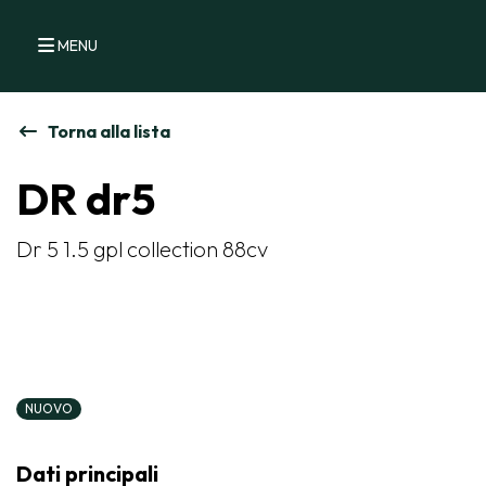
MENU
Torna alla lista
DR dr5
Dr 5 1.5 gpl collection 88cv
NUOVO
Dati principali