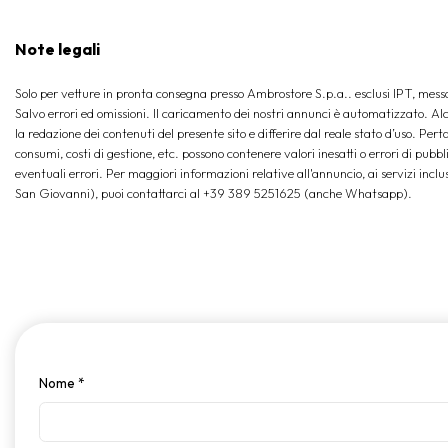
Note legali
Solo per vetture in pronta consegna presso Ambrostore S.p.a.. esclusi IPT, mess
Salvo errori ed omissioni. Il caricamento dei nostri annunci è automatizzato. Alcu
la redazione dei contenuti del presente sito e differire dal reale stato d’uso. Perta
consumi, costi di gestione, etc. possono contenere valori inesatti o errori di pubb
eventuali errori. Per maggiori informazioni relative all'annuncio, ai servizi inclu
San Giovanni), puoi contattarci al +39 389 5251625 (anche Whatsapp).
Nome
*