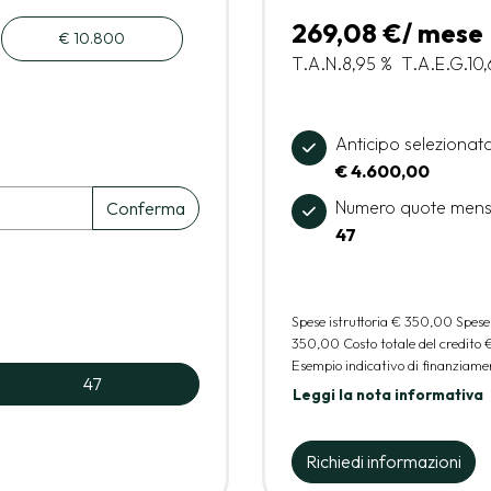
269,08 €/ mese
€ 10.800
T.A.N.
8,95 %
T.A.E.G.
10
Anticipo selezionat
€ 4.600,00
Numero quote mens
Conferma
47
Spese istruttoria
€ 350,00
Spese
350,00
Costo totale del credito
Esempio indicativo di finanziamen
47
Leggi la nota informativa
Richiedi informazioni