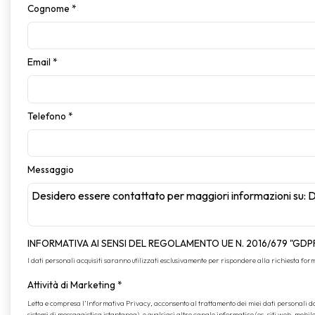
Cognome
*
Email
*
Telefono
*
Messaggio
INFORMATIVA AI SENSI DEL REGOLAMENTO UE N. 2016/679 "GDP
I dati personali acquisiti saranno utilizzati esclusivamente per rispondere alla richiesta formul
Attività di Marketing
*
Letta e compresa l’
Informativa Privacy
, acconsento al trattamento dei miei dati personali 
sistemi di messaggistica istantanea), e qualsiasi altro canale informatico (es. siti web, mobil