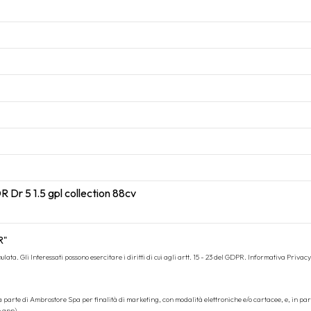
R"
ata. Gli Interessati possono esercitare i diritti di cui agli artt. 15 - 23 del GDPR.
Informativa Privacy
da parte di Ambrostore Spa per finalità di marketing, con modalità elettroniche e/o cartacee, e, in pa
e app).