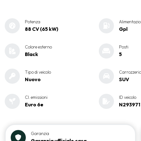
Potenza
Alimentazio
88 CV (65 kW)
Gpl
Colore esterno
Posti
Black
5
Tipo di veicolo
Carrozzeri
Nuovo
SUV
Cl. emissioni
ID veicolo
Euro 6e
N293971
Garanzia
Garanzia ufficiale casa