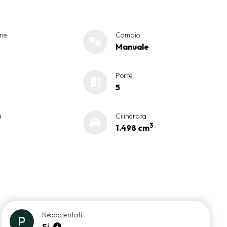
ne
Cambio
Manuale
Porte
5
a
Cilindrata
3
1.498 cm
Neopatentati
Si