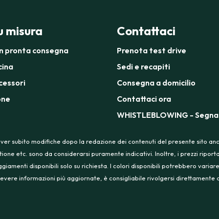
su misura
Contattaci
in pronta consegna
Prenota test drive
cina
Sedi e recapiti
cessori
Consegna a domicilio
one
Contattaci ora
WHISTLEBLOWING - Segnal
ver subito modifiche dopo la redazione dei contenuti del presente sito anche
tione etc. sono da considerarsi puramente indicativi. Inoltre, i prezzi ripo
menti disponibili solo su richiesta. I colori disponibili potrebbero variare
 ricevere informazioni più aggiornate, è consigliabile rivolgersi direttament