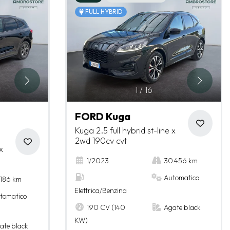
FULL HYBRID
1
/
16
FORD Kuga
Kuga 2.5 full hybrid st-line x
2wd 190cv cvt
x
1/2023
30.456 km
Automatico
.186 km
Elettrica/Benzina
tomatico
190 CV (140
Agate black
KW)
ate black