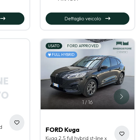
Dettaglio veicolo
USATO
FORD APPROVED
FULL HYBRID
1
/
16
d
FORD Kuga
Kuga 2.5 full hybrid st-line x