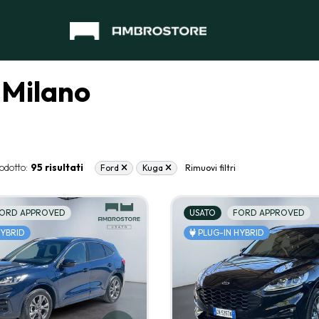
 Milano
odotto:
95 risultati
Ford
Kuga
Rimuovi filtri
ORD APPROVED
USATO
FORD APPROVED
HYBRID
PLUG-IN HYBRID