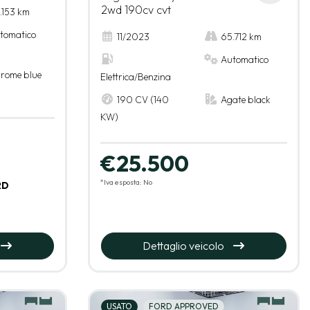
2wd 190cv cvt
.153 km
tomatico
11/2023
65.712 km
Automatico
rome blue
Elettrica/Benzina
190 CV (140
Agate black
KW)
€25.500
*Iva esposta: No
RD
Dettaglio veicolo
USATO
FORD APPROVED