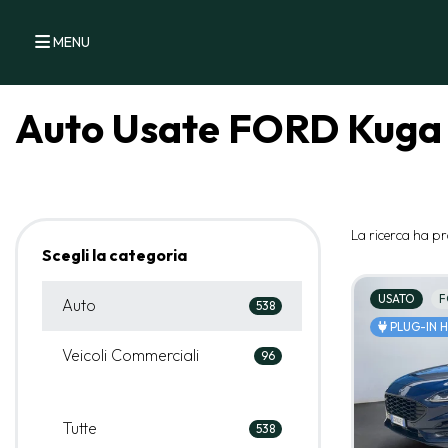
MENU
Auto Usate FORD Kuga
La ricerca ha pr
Scegli la categoria
USATO
F
Auto
538
PLUG-IN 
Veicoli Commerciali
96
Tutte
538