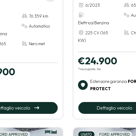
6/2023
65
Au
76.359 km
Elettrica/Benzina
Automatico
225 CV (165
Ch
zina
KW)
165
Nero met
€24.900
900
*Iva esposta: No
Estensione garanzia
FO
PROTECT
ttaglio veicolo
Dettaglio veicolo
ORD APPROVED
USATO
FORD APPROVED