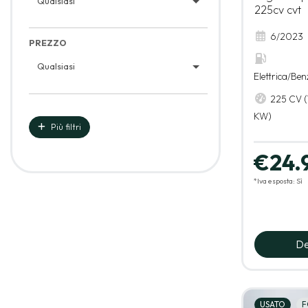
Qualsiasi
225cv cvt
6/2023
PREZZO
Qualsiasi
Elettrica/Ben
225 CV (
KW)
Più filtri
€24.
*Iva esposta: Sì
De
USATO
F