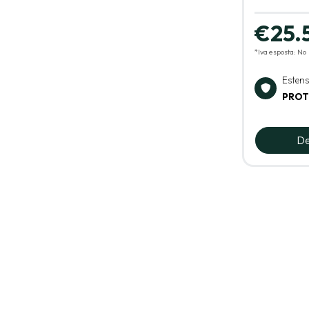
€25.
*Iva esposta: No
Esten
PROT
De