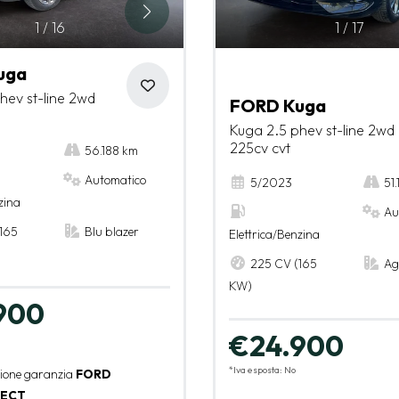
1
/
16
1
/
17
uga
hev st-line 2wd
FORD Kuga
Kuga 2.5 phev st-line 2wd
225cv cvt
56.188 km
Automatico
5/2023
51
zina
Au
165
Blu blazer
Elettrica/Benzina
225 CV (165
Ag
KW)
900
€24.900
*Iva esposta: No
sione garanzia
FORD
ECT