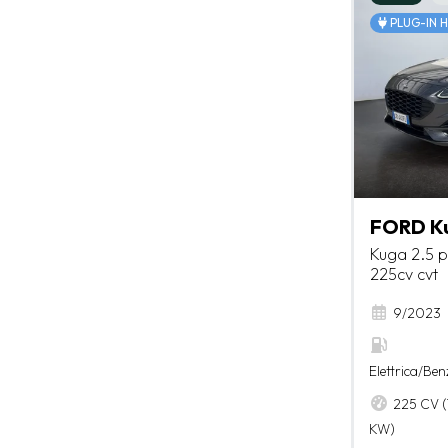
PLUG-IN 
FORD K
Kuga 2.5 p
225cv cvt
9/2023
Elettrica/Ben
225 CV (
KW)