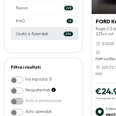
Nuovo
228
Km0
FORD K
16
Kuga 2.5 p
Usato e Aziendali
225cv cvt
294
3/2023
Elettrica/Ben
Filtra i risultati
225 CV (
KW)
Iva esposta: Sì
€24.
Neopatentati
*Iva esposta: No
Auto in promozione
Esten
Auto aziendali
PROT