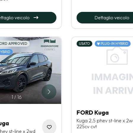
ttaglio veicolo
Dettaglio veicolo
ORD APPROVED
USATO
PLUG-IN HYBRID
HYBRID
1
/
16
FORD Kuga
Kuga 2.5 phev st-line x 2w
uga
225cv cvt
hev st-line x 2wd