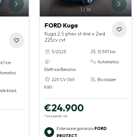
1
/
16
FORD Kuga
Kuga 2.5 phev st-line x 2wd
225cv cvt
5/2023
51.597 km
Automatico
.147 km
Elettrica/Benzina
tomatico
225 CV (165
Blu blazer
KW)
ate black
€24.900
*Iva esposta: No
Estensione garanzia
FORD
PROTECT