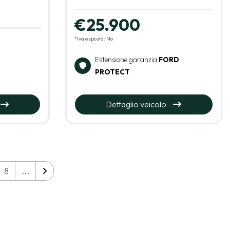
€25.900
*Iva esposta: No
Estensione garanzia
FORD
PROTECT
Dettaglio veicolo
8
...