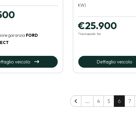
KW)
500
€25.900
*Iva esposta: No
sione garanzia
FORD
ECT
ttaglio veicolo
Dettaglio veicolo
...
4
5
6
7