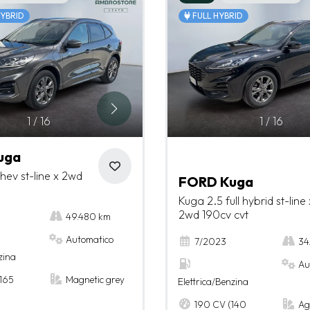
HYBRID
FULL HYBRID
1
/
16
1
/
16
uga
hev st-line x 2wd
FORD Kuga
Kuga 2.5 full hybrid st-line 
2wd 190cv cvt
49.480 km
Automatico
7/2023
34
zina
Au
165
Magnetic grey
Elettrica/Benzina
190 CV (140
Ag