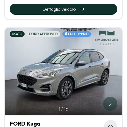
Dettaglio veicolo
USATO
FORD APPROVED
FULL HYBRID
1
/
16
FORD Kuga