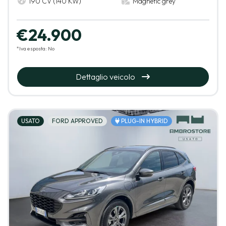
190 CV (140 KW)
Magnetic grey
€24.900
*Iva esposta: No
Dettaglio veicolo
USATO
FORD APPROVED
PLUG-IN HYBRID