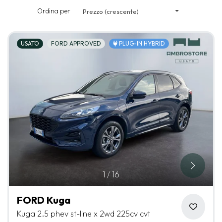
Ordina per
Prezzo (crescente)
USATO
FORD APPROVED
PLUG-IN HYBRID
1
/
16
FORD Kuga
Kuga 2.5 phev st-line x 2wd 225cv cvt