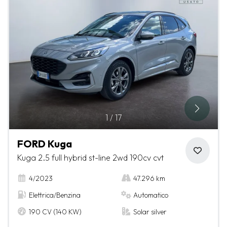
1
/
17
FORD Kuga
Kuga 2.5 full hybrid st-line 2wd 190cv cvt
4/2023
47.296 km
Elettrica/Benzina
Automatico
190 CV (140 KW)
Solar silver