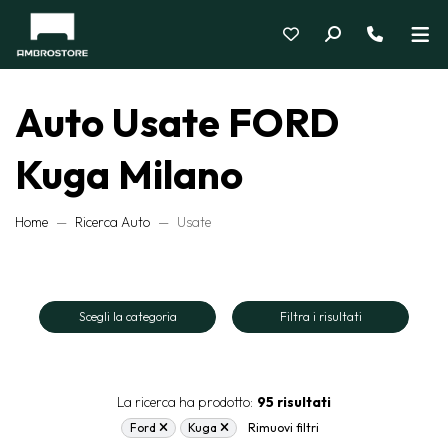
Auto Usate FORD
Kuga Milano
Home
Ricerca Auto
Usate
Scegli la categoria
Filtra i risultati
La ricerca ha prodotto:
95 risultati
Ford
Kuga
Rimuovi filtri