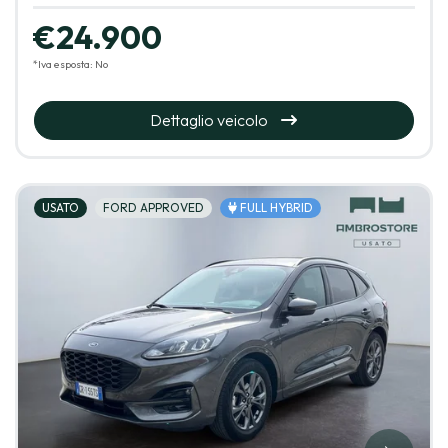
€24.900
*Iva esposta: No
Dettaglio veicolo
USATO
FORD APPROVED
FULL HYBRID