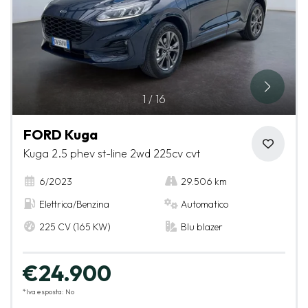
1
/
16
FORD Kuga
Kuga 2.5 phev st-line 2wd 225cv cvt
6/2023
29.506 km
Elettrica/Benzina
Automatico
225 CV (165 KW)
Blu blazer
€24.900
*Iva esposta: No