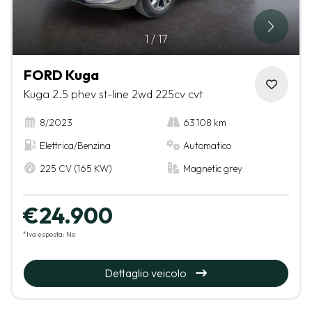
1
/
17
FORD Kuga
Kuga 2.5 phev st-line 2wd 225cv cvt
8/2023
63.108 km
Elettrica/Benzina
Automatico
225 CV (165 KW)
Magnetic grey
€24.900
*Iva esposta: No
Dettaglio veicolo