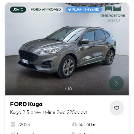
USATO
FORD APPROVED
PLUG-IN HYBRID
1
/
16
FORD Kuga
Kuga 2.5 phev st-line 2wd 225cv cvt
1/2023
55.541 km