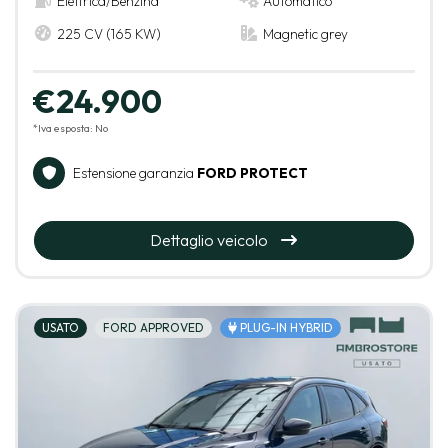
Elettrica/Benzina
Automatico
225 CV (165 KW)
Magnetic grey
€24.900
*Iva esposta: No
Estensione garanzia
FORD PROTECT
Dettaglio veicolo
USATO
FORD APPROVED
PLUG-IN HYBRID