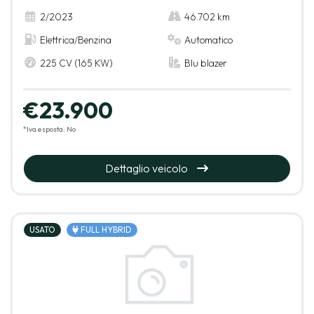
2/2023
46.702 km
Elettrica/Benzina
Automatico
225 CV (165 KW)
Blu blazer
€23.900
*Iva esposta: No
Dettaglio veicolo
USATO
FULL HYBRID