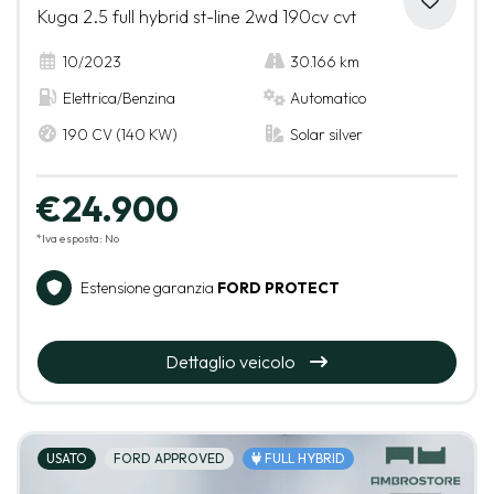
Kuga 2.5 full hybrid st-line 2wd 190cv cvt
10/2023
30.166 km
Elettrica/Benzina
Automatico
190 CV (140 KW)
Solar silver
€24.900
*Iva esposta: No
Estensione garanzia
FORD PROTECT
Dettaglio veicolo
USATO
FORD APPROVED
FULL HYBRID