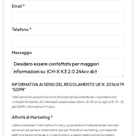
Email
*
Telefono
*
Messaggio
INFORMATIVA AI SENSI DEL REGOLAMENTO UE N. 2016/679
"GDPR"
I dati personali acquisiti saranno utilizzati esclusivamente per rispondere alla
richiesta formulata. Gli Interessati possono esercitare i diritti di cui agli artt. 15 - 23
del GDPR.
Informativa Privacy
.
Attività di Marketing
*
Letta e compresa l’
Informativa Privacy
, acconsento al trattamento dei miei dati
personali da parte di Ambrostore Spa per finalità di marketing, con modalità
elettroniche e/o cartacee, e, in particolare, a mezzo posta ordinaria o email,