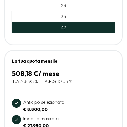
23
35
47
La tua quota mensile
508,18 €/ mese
T.A.N.
8,95 %
T.A.E.G.
10,03 %
Anticipo selezionato
€ 8.800,00
Importo maxirata
€ 21.950,00