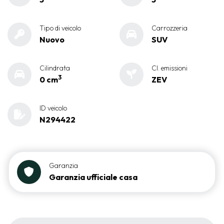
Tipo di veicolo
Carrozzeria
Nuovo
SUV
Cilindrata
Cl. emissioni
3
0 cm
ZEV
ID veicolo
N294422
Garanzia
Garanzia ufficiale casa