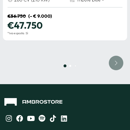
€56.750
(- € 9.000)
€47.750
*Iva esposta: Sì