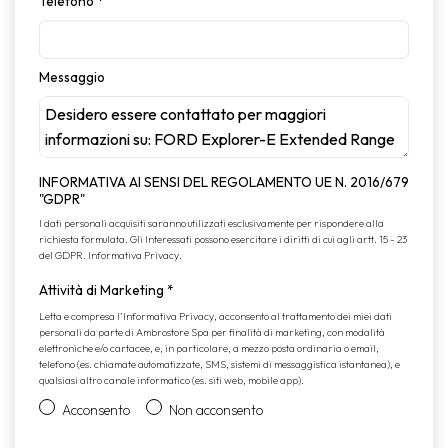
Telefono
*
Messaggio
INFORMATIVA AI SENSI DEL REGOLAMENTO UE N. 2016/679
"GDPR"
I dati personali acquisiti saranno utilizzati esclusivamente per rispondere alla
richiesta formulata. Gli Interessati possono esercitare i diritti di cui agli artt. 15 - 23
del GDPR.
Informativa Privacy
.
Attività di Marketing
*
Letta e compresa l’
Informativa Privacy
, acconsento al trattamento dei miei dati
personali da parte di Ambrostore Spa per finalità di marketing, con modalità
elettroniche e/o cartacee, e, in particolare, a mezzo posta ordinaria o email,
telefono (es. chiamate automatizzate, SMS, sistemi di messaggistica istantanea), e
qualsiasi altro canale informatico (es. siti web, mobile app).
Acconsento
Non acconsento