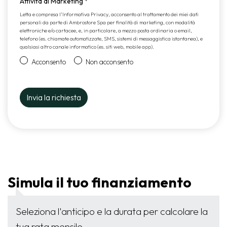
Attività di Marketing
*
Letta e compresa l’
Informativa Privacy
, acconsento al trattamento dei miei dati
personali da parte di Ambrostore Spa per finalità di marketing, con modalità
elettroniche e/o cartacee, e, in particolare, a mezzo posta ordinaria o email,
telefono (es. chiamate automatizzate, SMS, sistemi di messaggistica istantanea), e
qualsiasi altro canale informatico (es. siti web, mobile app).
Acconsento
Non acconsento
Simula il tuo finanziamento
Seleziona l'anticipo e la durata per calcolare la
tua rata mensile