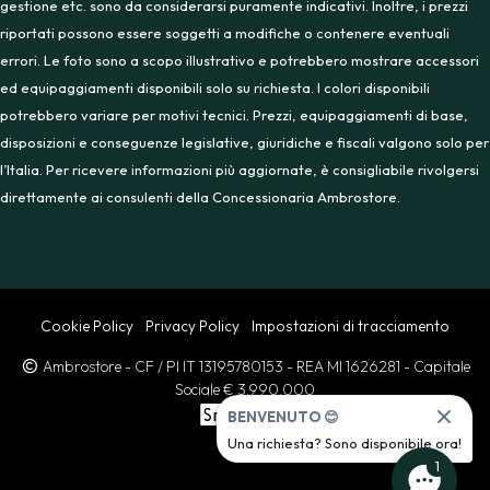
gestione etc. sono da considerarsi puramente indicativi. Inoltre, i prezzi
riportati possono essere soggetti a modifiche o contenere eventuali
errori. Le foto sono a scopo illustrativo e potrebbero mostrare accessori
ed equipaggiamenti disponibili solo su richiesta. I colori disponibili
potrebbero variare per motivi tecnici. Prezzi, equipaggiamenti di base,
disposizioni e conseguenze legislative, giuridiche e fiscali valgono solo per
l’Italia. Per ricevere informazioni più aggiornate, è consigliabile rivolgersi
direttamente ai consulenti della Concessionaria Ambrostore.
Cookie Policy
Privacy Policy
Impostazioni di tracciamento
Ambrostore
- CF / PI IT 13195780153
- REA MI 1626281
- Capitale
Sociale € 3.990.000
BENVENUTO 😊
Una richiesta? Sono disponibile ora!
1