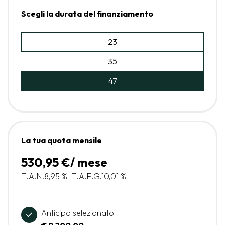
Scegli la durata del finanziamento
23
35
47
La tua quota mensile
530,95 €/ mese
T.A.N.
8,95 %
T.A.E.G.
10,01 %
Anticipo selezionato