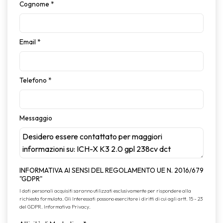
Cognome
*
Email
*
Telefono
*
Messaggio
INFORMATIVA AI SENSI DEL REGOLAMENTO UE N. 2016/679
"GDPR"
I dati personali acquisiti saranno utilizzati esclusivamente per rispondere alla
richiesta formulata. Gli Interessati possono esercitare i diritti di cui agli artt. 15 - 23
del GDPR.
Informativa Privacy
.