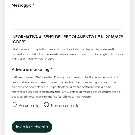
Messaggio
*
INFORMATIVA AI SENSI DEL REGOLAMENTO UE N. 2016/679
"GDPR"
I dati personali acquisiti saranno utilizzati esclusivamente per rispondere alla
richiesta formulata. Gli Interessati possono esercitare i diritti di cui agli artt. 15 - 23
del GDPR.
Informativa Privacy
.
Attività di marketing
*
Letta e compresa l’
Informativa Privacy
, acconsento al trattamento dei miei dati
personali da parte di Ambrostore Spa per finalità di marketing, con modalità
elettroniche e/o cartacee, e, in particolare, a mezzo posta ordinaria o email,
telefono (es. chiamate automatizzate, SMS, sistemi di messaggistica istantanea), e
qualsiasi altro canale informatico (es. siti web, mobile app).
Acconsento
Non acconsento