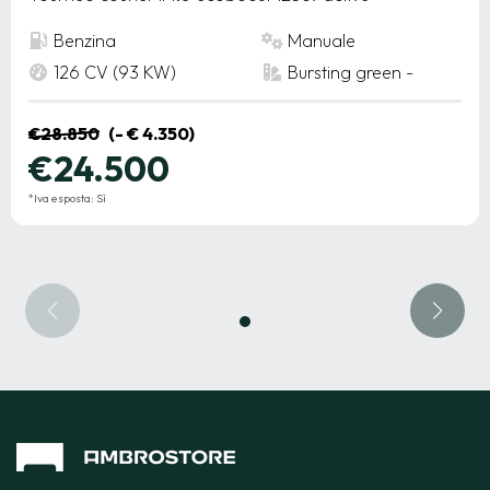
Benzina
Manuale
126 CV (93 KW)
Bursting green -
€28.850
(- € 4.350)
€24.500
*Iva esposta: Sì