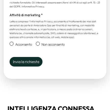
richiesta formulata. Gli Interessati possono esercitare i diritti di cui agli artt. 15 - 23
del GDPR.
Informativa Privacy
.
Attività di marketing
*
Letta e compresa l’
Informativa Privacy
, acconsento al trattamento dei miei dati
personali da parte di Ambrostore Spa per finalità di marketing, con modalità
elettroniche e/o cartacee, e, in particolare, a mezzo posta ordinaria o email,
telefono (es. chiamate automatizzate, SMS, sistemi di messaggistica istantanea), e
qualsiasi altro canale informatico (es. siti web, mobile app).
Acconsento
Non acconsento
INTELLIGENZA CONNESSA