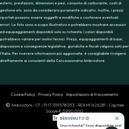
esterni, prestazioni, dimensioni e pesi, consumo di carburante, costi di
gestione etc. sono da considerarsi puramente indicativi. Inoltre, i prezzi
riportati possono essere soggetti a modifiche o contenere eventuali
errori. Le foto sono a scopo illustrativo e potrebbero mostrare accessori
ed equipaggiamenti disponibili solo su richiesta. I colori disponibili
potrebbero variare per motivi tecnici. Prezzi, equipaggiamenti di base,
disposizioni e conseguenze legislative, giuridiche e fiscali valgono solo per
l’Italia. Per ricevere informazioni più aggiornate, è consigliabile rivolgersi
direttamente ai consulenti della Concessionaria Ambrostore.
Cookie Policy
Privacy Policy
Impostazioni di tracciamento
Ambrostore
- CF / PI IT 13195780153
- REA MI 1626281
- Capitale
Sociale € 3.990.000
BENVENUTO 😊
Una richiesta? Sono disponibile ora!