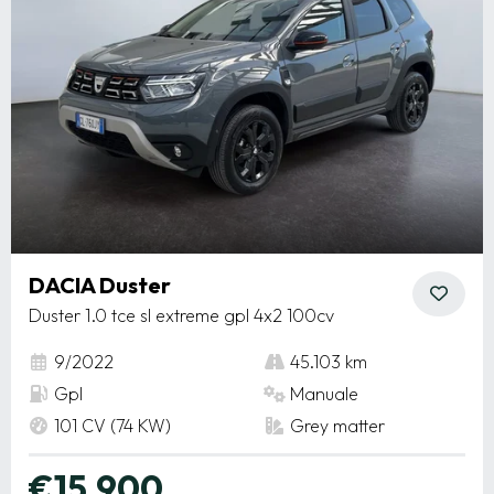
DACIA Duster
Duster 1.0 tce sl extreme gpl 4x2 100cv
9/2022
45.103 km
Gpl
Manuale
101 CV (74 KW)
Grey matter
€15.900