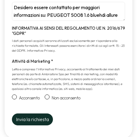
INFORMATIVA AI SENSI DEL REGOLAMENTO UE N. 2016/679
"GDPR"
I dati personali acquisiti saranno utilizzati esclusivamente per rispondere alla
richiesta formulata. Gli Interessati possono esercitare i diritti di cui agli artt. 15 - 23
del GDPR.
Informativa Privacy
.
Attività di Marketing
*
Letta e compresa l’
Informativa Privacy
, acconsento al trattamento dei miei dati
personali da parte di Ambrostore Spa per finalità di marketing, con modalità
elettroniche e/o cartacee, e, in particolare, a mezzo posta ordinaria o email,
telefono (es. chiamate automatizzate, SMS, sistemi di messaggistica istantanea), e
qualsiasi altro canale informatico (es. siti web, mobile app).
Acconsento
Non acconsento