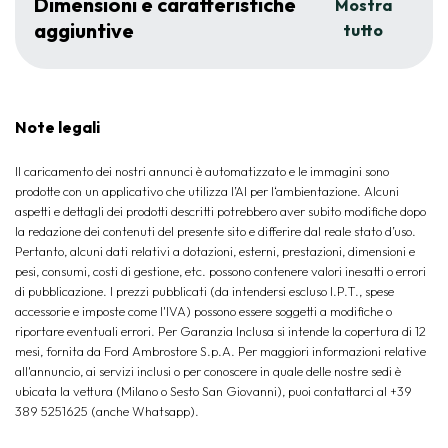
Dimensioni e caratteristiche
Mostra
aggiuntive
tutto
Note legali
Il caricamento dei nostri annunci è automatizzato e le immagini sono
prodotte con un applicativo che utilizza l’AI per l‘ambientazione. Alcuni
aspetti e dettagli dei prodotti descritti potrebbero aver subito modifiche dopo
la redazione dei contenuti del presente sito e differire dal reale stato d’uso.
Pertanto, alcuni dati relativi a dotazioni, esterni, prestazioni, dimensioni e
pesi, consumi, costi di gestione, etc. possono contenere valori inesatti o errori
di pubblicazione. I prezzi pubblicati (da intendersi escluso I.P.T., spese
accessorie e imposte come l'IVA) possono essere soggetti a modifiche o
riportare eventuali errori. Per Garanzia Inclusa si intende la copertura di 12
mesi, fornita da Ford Ambrostore S.p.A. Per maggiori informazioni relative
all'annuncio, ai servizi inclusi o per conoscere in quale delle nostre sedi è
ubicata la vettura (Milano o Sesto San Giovanni), puoi contattarci al +39
389 5251625 (anche Whatsapp).