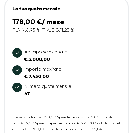
La tua quota mensile
178,00 €/ mese
T.A.N.
8,95 %
T.A.E.G.
11,23 %
Anticipo selezionato
€ 3.000,00
Importo maxirata
€ 7.450,00
Numero quote mensile
47
Spese istruttoria
€ 350,00
Spese Incasso rata
€ 5,00
Imposta
bollo
€ 16,00
Spese di apertura pratica
€ 350,00
Costo totale del
credito
€ 11.900,00
Importo totale dovuto
€ 16.165,84