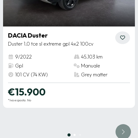
DACIA Duster
Duster 1.0 tce sl extreme gpl 4x2 100cv
9/2022
45.103 km
Gpl
Manuale
101 CV (74 KW)
Grey matter
€15.900
*Iva esposta: No