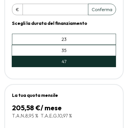
€
Conferma
Scegli la durata del finanziamento
23
35
47
La tua quota mensile
205,58 €/ mese
T.A.N.
8,95 %
T.A.E.G.
10,97 %