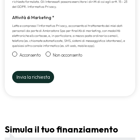
richiesta formulata. Gli Interessati possono esercitare i diritti di cui agli artt. 15 - 23
del GDPR.
Informativa Privacy
.
Attività di Marketing
*
Letta e compresa l’
Informativa Privacy
, acconsento al trattamento dei miei dati
personali da parte di Ambrostore Spa per finalità di marketing, con modalità
elettroniche e/o cartacee, e, in particolare, a mezzo posta ordinaria o email,
telefono (es. chiamate automatizzate, SMS, sistemi di messaggistica istantanea), e
qualsiasi altro canale informatico (es. siti web, mobile app).
Acconsento
Non acconsento
Simula il tuo finanziamento