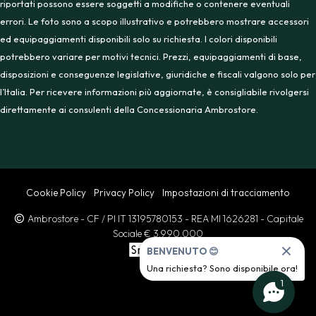
riportati possono essere soggetti a modifiche o contenere eventuali
errori. Le foto sono a scopo illustrativo e potrebbero mostrare accessori
ed equipaggiamenti disponibili solo su richiesta. I colori disponibili
potrebbero variare per motivi tecnici. Prezzi, equipaggiamenti di base,
disposizioni e conseguenze legislative, giuridiche e fiscali valgono solo per
l’Italia. Per ricevere informazioni più aggiornate, è consigliabile rivolgersi
direttamente ai consulenti della Concessionaria Ambrostore.
Cookie Policy
Privacy Policy
Impostazioni di tracciamento
Ambrostore
- CF / PI IT 13195780153
- REA MI 1626281
- Capitale
Sociale € 3.990.000
BENVENUTO 😊
Una richiesta? Sono disponibile ora!
1