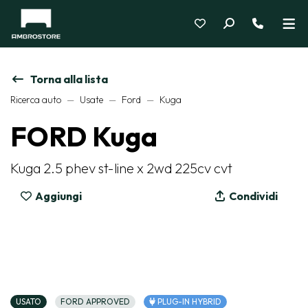
Torna alla lista
Ricerca auto
Usate
Ford
Kuga
FORD Kuga
Kuga 2.5 phev st-line x 2wd 225cv cvt
Aggiungi
Condividi
USATO
FORD APPROVED
PLUG-IN HYBRID