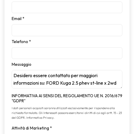
Email
*
Telefono
*
Messaggio
INFORMATIVA AI SENSI DEL REGOLAMENTO UE N. 2016/679
"GDPR"
I dati personali acquisiti saranno utilizzati esclusivamente per rispondere alla
richiesta formulata. Gli Interessati possono esercitare i diritti di cui agli artt. 15 - 23
del GDPR.
Informativa Privacy
.
Attività di Marketing
*