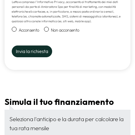
Letta e compresa l’
Informativa Privacy
, acconsento al trattamento dei miei dati
personali da parte di Ambrostore Spa per finalità di marketing, con modalità
elettroniche e/o cartacee, e, in particolare, a mezzo posta ordinaria o email,
telefono (es. chiamate automatizzate, SMS, sistemi di messaggistica istantanea), e
qualsiasi altro canale informatico (es. siti web, mobile app).
Acconsento
Non acconsento
Simula il tuo finanziamento
Seleziona l'anticipo e la durata per calcolare la
tua rata mensile