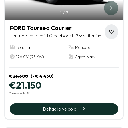
1
/
7
FORD Tourneo Courier
Tourneo courier ii 1.0 ecoboost 125cv titanium
Benzina
Manuale
126 CV (93 KW)
Agate black -
€25.600
(- € 4.450)
€21.150
*Iva esposta: Sì
Dettaglio veicolo