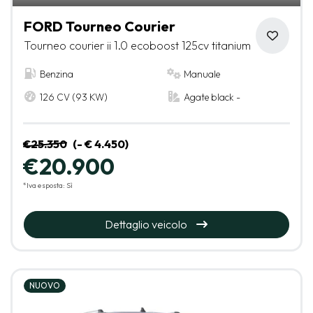
FORD Tourneo Courier
Tourneo courier ii 1.0 ecoboost 125cv titanium
Benzina
Manuale
126 CV (93 KW)
Agate black -
€25.350
(- € 4.450)
€20.900
*Iva esposta: Sì
Dettaglio veicolo
NUOVO