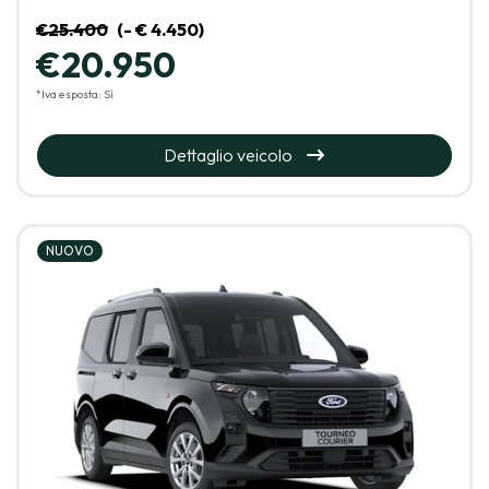
€25.400
(- € 4.450)
€20.950
*Iva esposta: Sì
Dettaglio veicolo
NUOVO