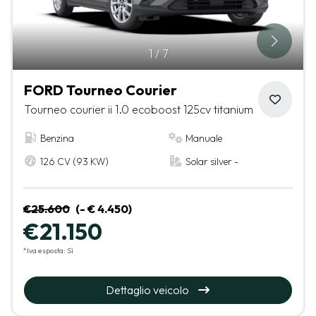
1
/
7
FORD Tourneo Courier
Tourneo courier ii 1.0 ecoboost 125cv titanium
Benzina
Manuale
126 CV (93 KW)
Solar silver -
€25.600
(- € 4.450)
€21.150
*Iva esposta: Sì
Dettaglio veicolo