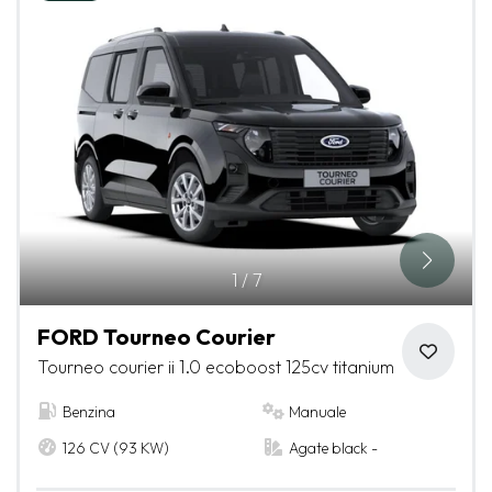
1
/
7
FORD Tourneo Courier
Tourneo courier ii 1.0 ecoboost 125cv titanium
Benzina
Manuale
126 CV (93 KW)
Agate black -