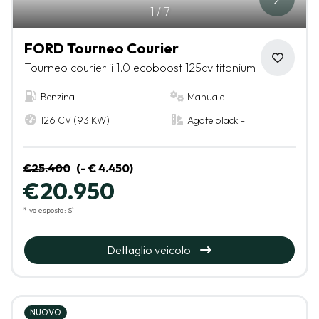
1
/
7
FORD Tourneo Courier
Tourneo courier ii 1.0 ecoboost 125cv titanium
Benzina
Manuale
126 CV (93 KW)
Agate black -
€25.400
(- € 4.450)
€20.950
*Iva esposta: Sì
Dettaglio veicolo
NUOVO