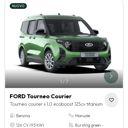
NUOVO
1
/
7
FORD Tourneo Courier
Tourneo courier ii 1.0 ecoboost 125cv titanium
Benzina
Manuale
126 CV (93 KW)
Bursting green -