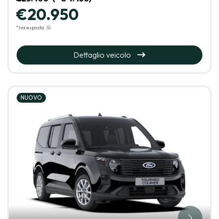
€20.950
*Iva esposta: Sì
Dettaglio veicolo
NUOVO