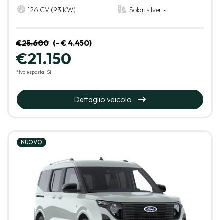
126 CV (93 KW)
Solar silver -
€25.600
(- € 4.450)
€21.150
*Iva esposta: Sì
Dettaglio veicolo
NUOVO