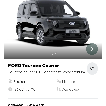
1
/
7
FORD Tourneo Courier
Tourneo courier ii 1.0 ecoboost 125cv titanium
Benzina
Manuale
126 CV (93 KW)
Agate black -
€25.400
(- € 4.450)