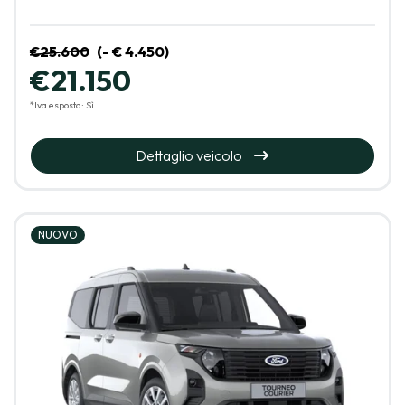
€25.600
(- € 4.450)
€21.150
*Iva esposta: Sì
Dettaglio veicolo
NUOVO