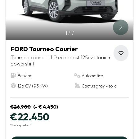
1
/
7
FORD Tourneo Courier
Tourneo courier ii 1.0 ecoboost 125cv titanium
powershift
Benzina
Automatico
126 CV (93 KW)
Cactus gray - solid
€26.900
(- € 4.450)
€22.450
*Iva esposta: Sì