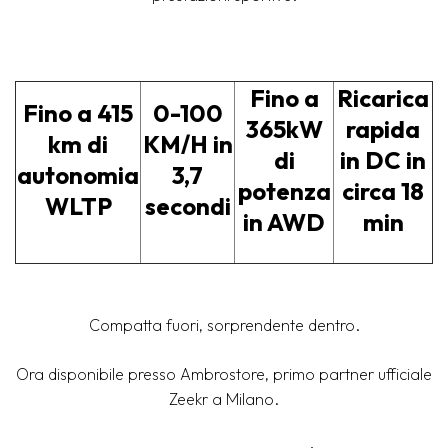
Fino a
Ricarica
Fino a 4
15
0-100
365kW
rapida
km di
KM/H in
di
in DC
in
autonomia
3,7
potenza
circa
18
WLTP
secondi
in AWD
min
Compatta fuori, sorprendente dentro.
Ora disponibile presso Ambrostore, primo partner ufficiale
Zeekr a Milano.