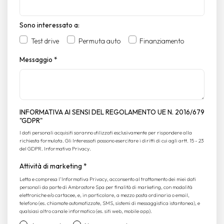
Sono interessato a:
Test drive
Permuta auto
Finanziamento
Messaggio
*
INFORMATIVA AI SENSI DEL REGOLAMENTO UE N. 2016/679
"GDPR"
I dati personali acquisiti saranno utilizzati esclusivamente per rispondere alla
richiesta formulata. Gli Interessati possono esercitare i diritti di cui agli artt. 15 - 23
del GDPR.
Informativa Privacy
.
Attività di marketing
*
Letta e compresa l’
Informativa Privacy
, acconsento al trattamento dei miei dati
personali da parte di Ambrostore Spa per finalità di marketing, con modalità
elettroniche e/o cartacee, e, in particolare, a mezzo posta ordinaria o email,
telefono (es. chiamate automatizzate, SMS, sistemi di messaggistica istantanea), e
qualsiasi altro canale informatico (es. siti web, mobile app).