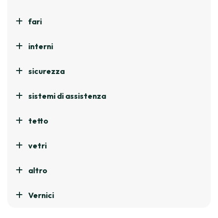
fari
interni
sicurezza
sistemi di assistenza
tetto
vetri
altro
Vernici