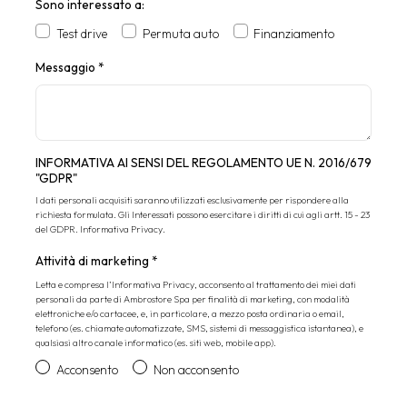
Sono interessato a:
Test drive
Permuta auto
Finanziamento
Messaggio
*
INFORMATIVA AI SENSI DEL REGOLAMENTO UE N. 2016/679
"GDPR"
I dati personali acquisiti saranno utilizzati esclusivamente per rispondere alla
richiesta formulata. Gli Interessati possono esercitare i diritti di cui agli artt. 15 - 23
del GDPR.
Informativa Privacy
.
Attività di marketing
*
Letta e compresa l’
Informativa Privacy
, acconsento al trattamento dei miei dati
personali da parte di Ambrostore Spa per finalità di marketing, con modalità
elettroniche e/o cartacee, e, in particolare, a mezzo posta ordinaria o email,
telefono (es. chiamate automatizzate, SMS, sistemi di messaggistica istantanea), e
qualsiasi altro canale informatico (es. siti web, mobile app).
Acconsento
Non acconsento