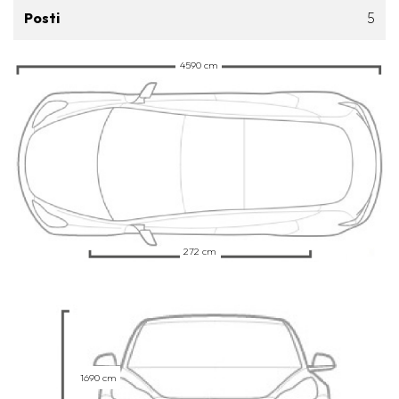
Posti
5
4590 cm
272 cm
1690 cm