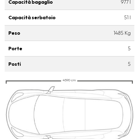
Capacità bagaglio
977 l
Capacità serbatoio
51 l
Peso
1485 Kg
Porte
5
Posti
5
4590 cm