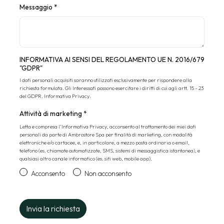
Messaggio
*
INFORMATIVA AI SENSI DEL REGOLAMENTO UE N. 2016/679
"GDPR"
I dati personali acquisiti saranno utilizzati esclusivamente per rispondere alla
richiesta formulata. Gli Interessati possono esercitare i diritti di cui agli artt. 15 - 23
del GDPR.
Informativa Privacy
.
Attività di marketing
*
Letta e compresa l’
Informativa Privacy
, acconsento al trattamento dei miei dati
personali da parte di Ambrostore Spa per finalità di marketing, con modalità
elettroniche e/o cartacee, e, in particolare, a mezzo posta ordinaria o email,
telefono (es. chiamate automatizzate, SMS, sistemi di messaggistica istantanea), e
qualsiasi altro canale informatico (es. siti web, mobile app).
Acconsento
Non acconsento