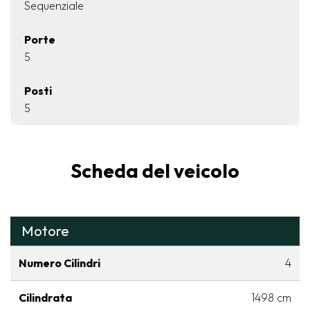
Sequenziale
Porte
5
Posti
5
Scheda del veicolo
Motore
Numero Cilindri
4
Cilindrata
1498 cm