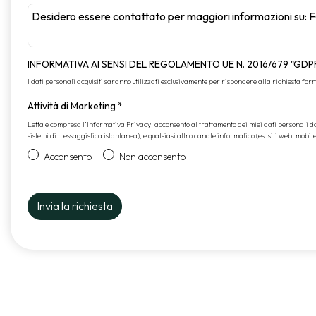
INFORMATIVA AI SENSI DEL REGOLAMENTO UE N. 2016/679 "GDP
I dati personali acquisiti saranno utilizzati esclusivamente per rispondere alla richiesta formul
Attività di Marketing
*
Letta e compresa l’
Informativa Privacy
, acconsento al trattamento dei miei dati personali 
sistemi di messaggistica istantanea), e qualsiasi altro canale informatico (es. siti web, mobil
Acconsento
Non acconsento