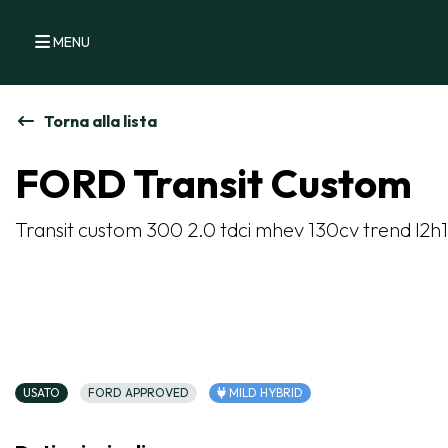
MENU
Torna alla lista
FORD Transit Custom
Transit custom 300 2.0 tdci mhev 130cv trend l2h1
USATO
FORD APPROVED
MILD HYBRID