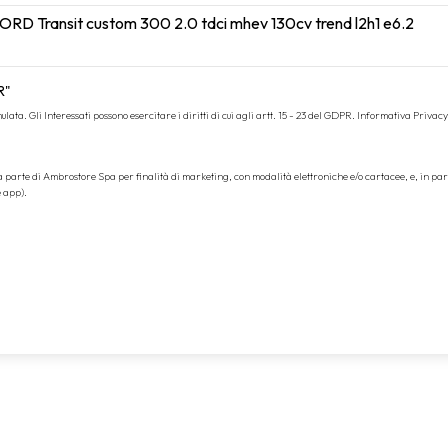
R"
ata. Gli Interessati possono esercitare i diritti di cui agli artt. 15 - 23 del GDPR.
Informativa Privacy
da parte di Ambrostore Spa per finalità di marketing, con modalità elettroniche e/o cartacee, e, in pa
e app).