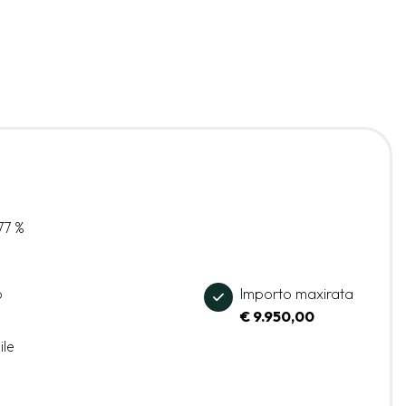
77 %
o
Importo maxirata
€ 9.950,00
ile