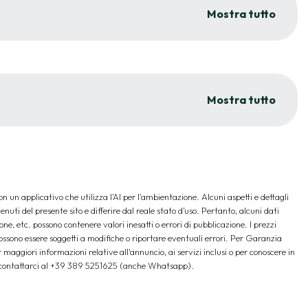
Mostra tutto
Mostra tutto
 un applicativo che utilizza l’AI per l‘ambientazione. Alcuni aspetti e dettagli
nuti del presente sito e differire dal reale stato d’uso. Pertanto, alcuni dati
ione, etc. possono contenere valori inesatti o errori di pubblicazione. I prezzi
possono essere soggetti a modifiche o riportare eventuali errori. Per Garanzia
maggiori informazioni relative all'annuncio, ai servizi inclusi o per conoscere in
oi contattarci al +39 389 5251625 (anche Whatsapp).