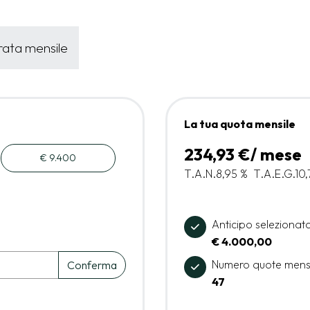
 rata mensile
La tua quota mensile
234,93 €/ mese
€ 9.400
T.A.N.
8,95 %
T.A.E.G.
10,
Anticipo selezionat
€ 4.000,00
Numero quote mens
Conferma
47