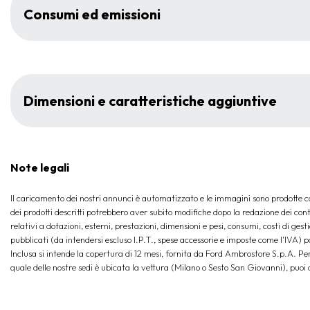
Consumi ed emissioni
Dimensioni e caratteristiche aggiuntive
Note legali
Il caricamento dei nostri annunci è automatizzato e le immagini sono prodotte con
dei prodotti descritti potrebbero aver subito modifiche dopo la redazione dei conte
relativi a dotazioni, esterni, prestazioni, dimensioni e pesi, consumi, costi di gest
pubblicati (da intendersi escluso I.P.T., spese accessorie e imposte come l'IVA) 
Inclusa si intende la copertura di 12 mesi, fornita da Ford Ambrostore S.p.A. Per 
quale delle nostre sedi è ubicata la vettura (Milano o Sesto San Giovanni), pu