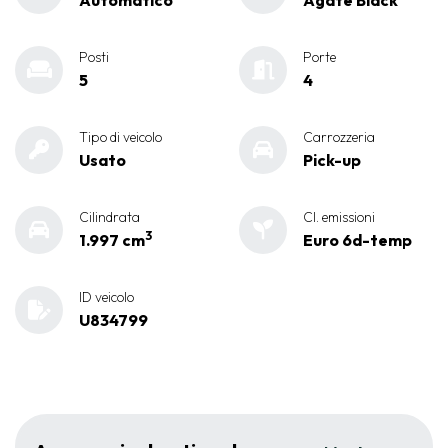
Automatico
Agate Black
Posti
Porte
5
4
Tipo di veicolo
Carrozzeria
Usato
Pick-up
Cilindrata
Cl. emissioni
3
1.997 cm
Euro 6d-temp
ID veicolo
U834799