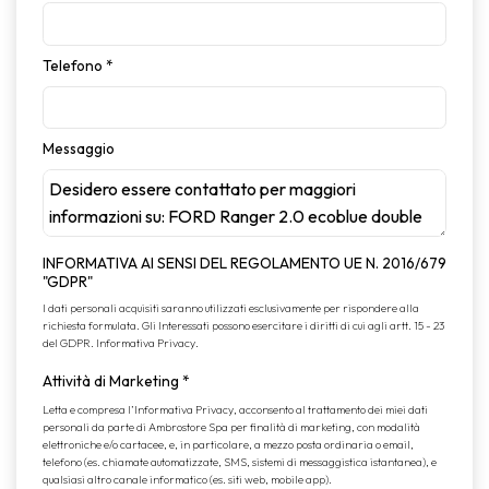
Telefono
*
Messaggio
INFORMATIVA AI SENSI DEL REGOLAMENTO UE N. 2016/679
"GDPR"
I dati personali acquisiti saranno utilizzati esclusivamente per rispondere alla
richiesta formulata. Gli Interessati possono esercitare i diritti di cui agli artt. 15 - 23
del GDPR.
Informativa Privacy
.
Attività di Marketing
*
Letta e compresa l’
Informativa Privacy
, acconsento al trattamento dei miei dati
personali da parte di Ambrostore Spa per finalità di marketing, con modalità
elettroniche e/o cartacee, e, in particolare, a mezzo posta ordinaria o email,
telefono (es. chiamate automatizzate, SMS, sistemi di messaggistica istantanea), e
qualsiasi altro canale informatico (es. siti web, mobile app).