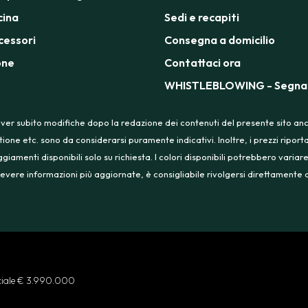
cina
Sedi e recapiti
cessori
Consegna a domicilio
one
Contattaci ora
WHISTLEBLOWING - Segnal
ver subito modifiche dopo la redazione dei contenuti del presente sito anche
tione etc. sono da considerarsi puramente indicativi. Inoltre, i prezzi ripo
menti disponibili solo su richiesta. I colori disponibili potrebbero variare
 ricevere informazioni più aggiornate, è consigliabile rivolgersi direttament
ociale € 3.990.000