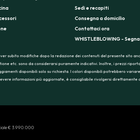
cina
Sedi e recapiti
cessori
Consegna a domicilio
one
Contattaci ora
WHISTLEBLOWING - Segnal
ver subito modifiche dopo la redazione dei contenuti del presente sito anche
tione etc. sono da considerarsi puramente indicativi. Inoltre, i prezzi ripo
menti disponibili solo su richiesta. I colori disponibili potrebbero variare
 ricevere informazioni più aggiornate, è consigliabile rivolgersi direttament
ociale € 3.990.000