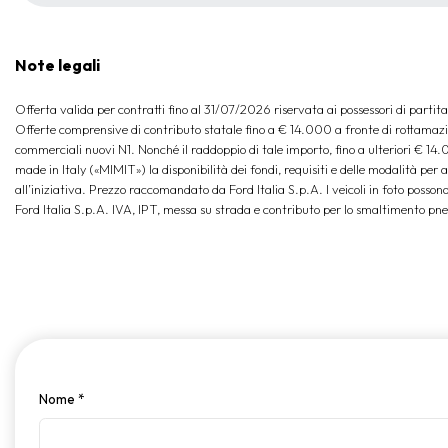
Note legali
Offerta valida per contratti fino al 31/07/2026 riservata ai possessori di partita IV
Offerte comprensive di contributo statale fino a € 14.000 a fronte di rottama
commerciali nuovi N1. Nonché il raddoppio di tale importo, fino a ulteriori € 14.0
made in Italy («MIMIT») la disponibilità dei fondi, requisiti e delle modalità per
all’iniziativa. Prezzo raccomandato da Ford Italia S.p.A. I veicoli in foto po
Ford Italia S.p.A. IVA, IPT, messa su strada e contributo per lo smaltimento pne
Nome
*