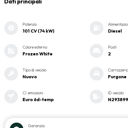
Dati principali
Potenza
Alimentazio
101 CV (74 kW)
Diesel
Colore esterno
Posti
Frozen White
2
Tipo di veicolo
Carrozzeri
Nuovo
Furgone
Cl. emissioni
ID veicolo
Euro 6d-temp
N29389
Garanzia