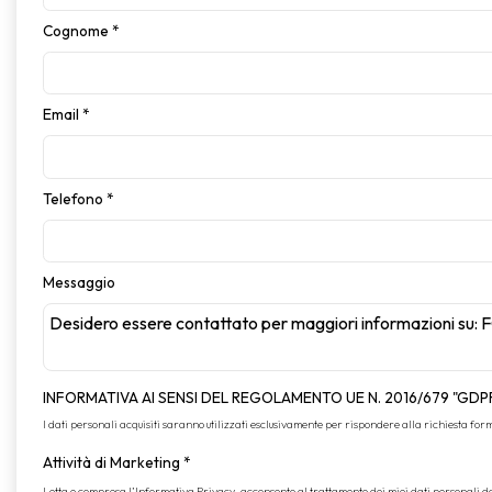
Cognome
*
Email
*
Telefono
*
Messaggio
INFORMATIVA AI SENSI DEL REGOLAMENTO UE N. 2016/679 "GDP
I dati personali acquisiti saranno utilizzati esclusivamente per rispondere alla richiesta formul
Attività di Marketing
*
Letta e compresa l’
Informativa Privacy
, acconsento al trattamento dei miei dati personali 