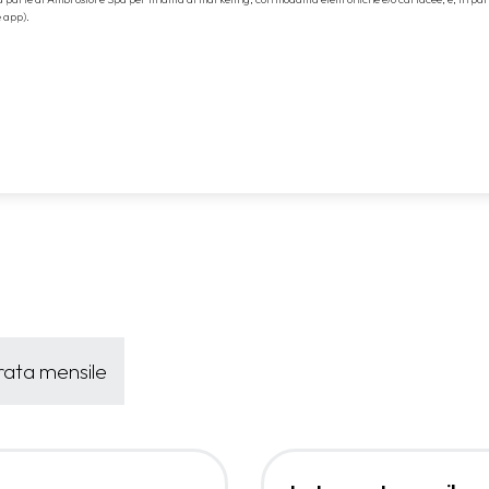
e app).
 rata mensile