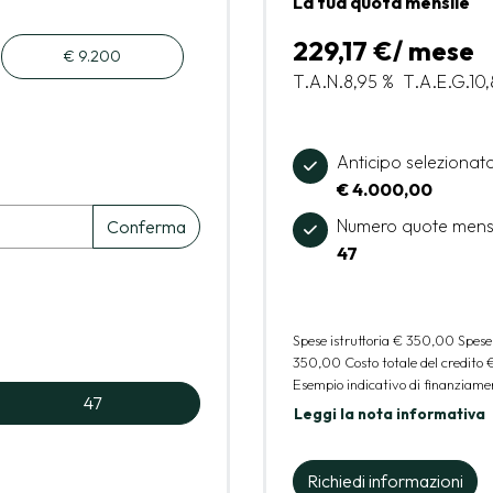
La tua quota mensile
229,17 €/ mese
€ 9.200
T.A.N.
8,95 %
T.A.E.G.
10
Anticipo selezionat
€ 4.000,00
Numero quote mens
Conferma
47
Spese istruttoria
€ 350,00
Spese
350,00
Costo totale del credito
Esempio indicativo di finanziamen
47
Leggi la nota informativa
Richiedi informazioni