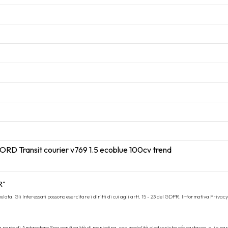
R"
ata. Gli Interessati possono esercitare i diritti di cui agli artt. 15 - 23 del GDPR.
Informativa Privacy
da parte di Ambrostore Spa per finalità di marketing, con modalità elettroniche e/o cartacee, e, in pa