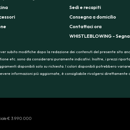
cina
Sedi e recapiti
cessori
Consegna a domicilio
one
Contattaci ora
WHISTLEBLOWING - Segnal
ver subito modifiche dopo la redazione dei contenuti del presente sito anche
tione etc. sono da considerarsi puramente indicativi. Inoltre, i prezzi ripo
menti disponibili solo su richiesta. I colori disponibili potrebbero variare
 ricevere informazioni più aggiornate, è consigliabile rivolgersi direttament
ociale € 3.990.000