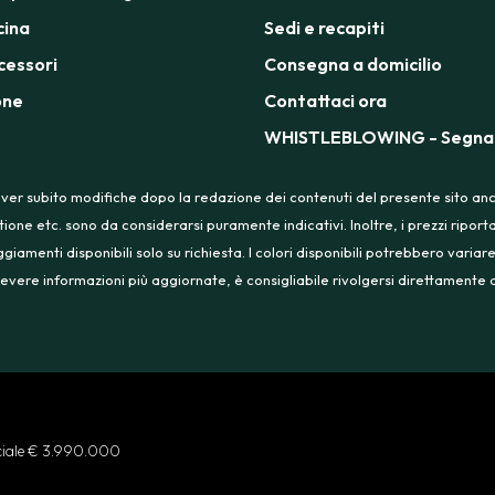
cina
Sedi e recapiti
cessori
Consegna a domicilio
one
Contattaci ora
WHISTLEBLOWING - Segnal
ver subito modifiche dopo la redazione dei contenuti del presente sito anche
tione etc. sono da considerarsi puramente indicativi. Inoltre, i prezzi ripo
menti disponibili solo su richiesta. I colori disponibili potrebbero variare
 ricevere informazioni più aggiornate, è consigliabile rivolgersi direttament
ociale € 3.990.000