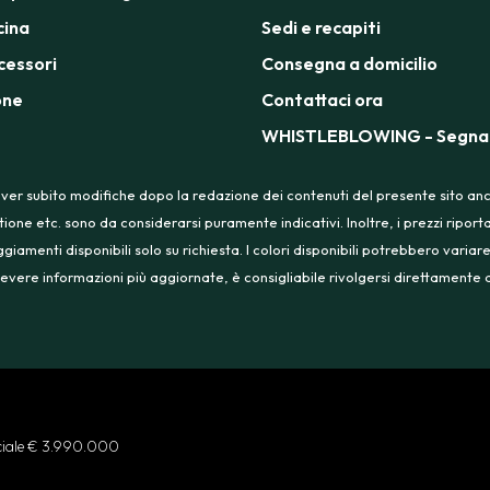
cina
Sedi e recapiti
cessori
Consegna a domicilio
one
Contattaci ora
WHISTLEBLOWING - Segnal
ver subito modifiche dopo la redazione dei contenuti del presente sito anche
tione etc. sono da considerarsi puramente indicativi. Inoltre, i prezzi ripo
menti disponibili solo su richiesta. I colori disponibili potrebbero variare
 ricevere informazioni più aggiornate, è consigliabile rivolgersi direttament
ociale € 3.990.000