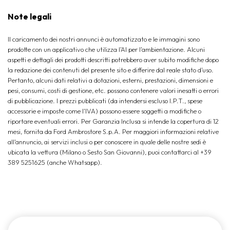
Note legali
Il caricamento dei nostri annunci è automatizzato e le immagini sono
prodotte con un applicativo che utilizza l’AI per l‘ambientazione. Alcuni
aspetti e dettagli dei prodotti descritti potrebbero aver subito modifiche dopo
la redazione dei contenuti del presente sito e differire dal reale stato d’uso.
Pertanto, alcuni dati relativi a dotazioni, esterni, prestazioni, dimensioni e
pesi, consumi, costi di gestione, etc. possono contenere valori inesatti o errori
di pubblicazione. I prezzi pubblicati (da intendersi escluso I.P.T., spese
accessorie e imposte come l'IVA) possono essere soggetti a modifiche o
riportare eventuali errori. Per Garanzia Inclusa si intende la copertura di 12
mesi, fornita da Ford Ambrostore S.p.A. Per maggiori informazioni relative
all'annuncio, ai servizi inclusi o per conoscere in quale delle nostre sedi è
ubicata la vettura (Milano o Sesto San Giovanni), puoi contattarci al +39
389 5251625 (anche Whatsapp).