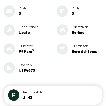
Posti
Porte
5
5
Tipo di veicolo
Carrozzeria
Usato
Berlina
Cilindrata
Cl. emissioni
3
999 cm
Euro 6d-temp
ID veicolo
U834673
Neopatentati
Si