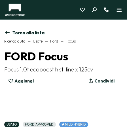
Torna alla lista
Ricerca auto
Usate
Ford
Focus
FORD Focus
Focus 1.0t ecoboost h st-line x 125cv
Aggiungi
Condividi
USATO
FORD APPROVED
MILD HYBRID