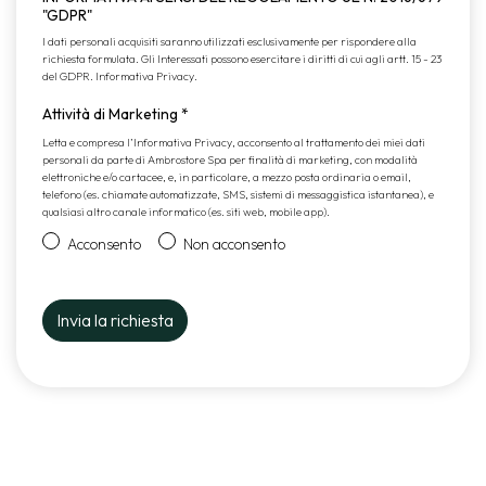
"GDPR"
I dati personali acquisiti saranno utilizzati esclusivamente per rispondere alla
richiesta formulata. Gli Interessati possono esercitare i diritti di cui agli artt. 15 - 23
del GDPR.
Informativa Privacy
.
Attività di Marketing
*
Letta e compresa l’
Informativa Privacy
, acconsento al trattamento dei miei dati
personali da parte di Ambrostore Spa per finalità di marketing, con modalità
elettroniche e/o cartacee, e, in particolare, a mezzo posta ordinaria o email,
telefono (es. chiamate automatizzate, SMS, sistemi di messaggistica istantanea), e
qualsiasi altro canale informatico (es. siti web, mobile app).
Acconsento
Non acconsento