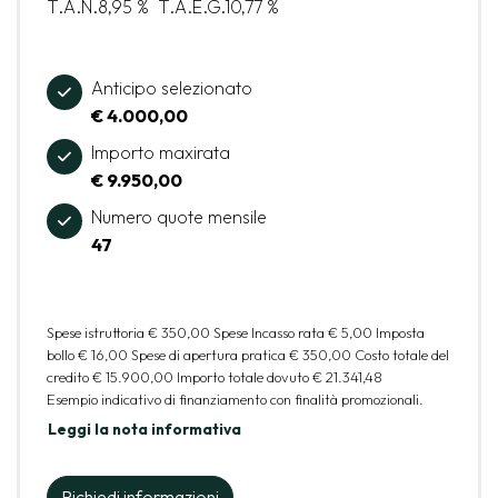
T.A.N.
8,95 %
T.A.E.G.
10,77 %
Anticipo selezionato
€ 4.000,00
Importo maxirata
€ 9.950,00
Numero quote mensile
47
Spese istruttoria
€ 350,00
Spese Incasso rata
€ 5,00
Imposta
bollo
€ 16,00
Spese di apertura pratica
€ 350,00
Costo totale del
credito
€ 15.900,00
Importo totale dovuto
€ 21.341,48
Esempio indicativo di finanziamento con finalità promozionali.
Leggi la nota informativa
Richiedi informazioni