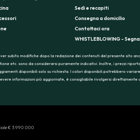
cina
Sedi e recapiti
cessori
Consegna a domicilio
one
Contattaci ora
WHISTLEBLOWING - Segnal
ver subito modifiche dopo la redazione dei contenuti del presente sito anche
tione etc. sono da considerarsi puramente indicativi. Inoltre, i prezzi ripo
menti disponibili solo su richiesta. I colori disponibili potrebbero variare
 ricevere informazioni più aggiornate, è consigliabile rivolgersi direttament
ociale € 3.990.000