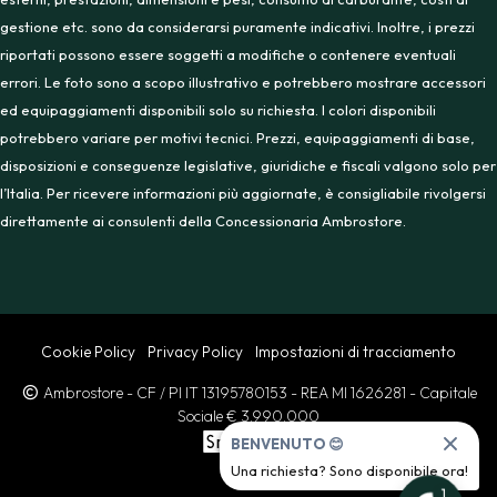
gestione etc. sono da considerarsi puramente indicativi. Inoltre, i prezzi
riportati possono essere soggetti a modifiche o contenere eventuali
errori. Le foto sono a scopo illustrativo e potrebbero mostrare accessori
ed equipaggiamenti disponibili solo su richiesta. I colori disponibili
potrebbero variare per motivi tecnici. Prezzi, equipaggiamenti di base,
disposizioni e conseguenze legislative, giuridiche e fiscali valgono solo per
l’Italia. Per ricevere informazioni più aggiornate, è consigliabile rivolgersi
direttamente ai consulenti della Concessionaria Ambrostore.
Cookie Policy
Privacy Policy
Impostazioni di tracciamento
Ambrostore
- CF / PI IT 13195780153
- REA MI 1626281
- Capitale
Sociale € 3.990.000
BENVENUTO 😊
Una richiesta? Sono disponibile ora!
1