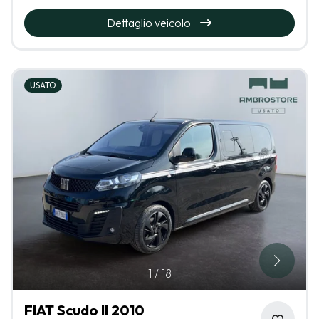
Dettaglio veicolo
USATO
1
/
18
FIAT Scudo II 2010