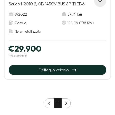
Scudo II 2010 2,.0D 145CV BUS 8P TI ED6
9/2022
57.941 km
Gasolio
144 CV (106 KW)
Nero metallizzato
€29.900
*Iva esposta: Sì
Dettaglio veicolo
1