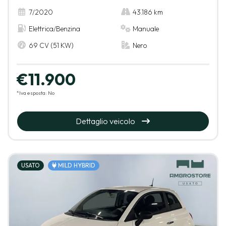
7/2020
43.186 km
Elettrica/Benzina
Manuale
69 CV (51 KW)
Nero
€11.900
*Iva esposta: No
Dettaglio veicolo
USATO
MILD HYBRID