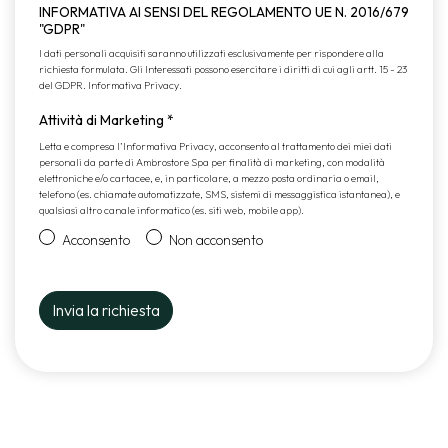
INFORMATIVA AI SENSI DEL REGOLAMENTO UE N. 2016/679
"GDPR"
I dati personali acquisiti saranno utilizzati esclusivamente per rispondere alla
richiesta formulata. Gli Interessati possono esercitare i diritti di cui agli artt. 15 - 23
del GDPR.
Informativa Privacy
.
Attività di Marketing
*
Letta e compresa l’
Informativa Privacy
, acconsento al trattamento dei miei dati
personali da parte di Ambrostore Spa per finalità di marketing, con modalità
elettroniche e/o cartacee, e, in particolare, a mezzo posta ordinaria o email,
telefono (es. chiamate automatizzate, SMS, sistemi di messaggistica istantanea), e
qualsiasi altro canale informatico (es. siti web, mobile app).
Acconsento
Non acconsento