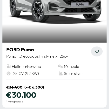
FORD Puma
Puma 1.0 ecoboost h st-line x 125cv
Elettrica/Benzina
Manuale
125 CV (92 KW)
Solar silver -
€36.400
(- € 6.300)
€30.100
*Iva esposta: Sì