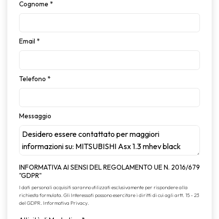
Cognome
*
Email
*
Telefono
*
Messaggio
INFORMATIVA AI SENSI DEL REGOLAMENTO UE N. 2016/679
"GDPR"
I dati personali acquisiti saranno utilizzati esclusivamente per rispondere alla
richiesta formulata. Gli Interessati possono esercitare i diritti di cui agli artt. 15 - 23
del GDPR.
Informativa Privacy
.