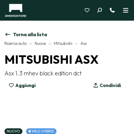
Torna alla lista
Ricerca auto
Nuove
Mitsubishi
Asx
MITSUBISHI ASX
Asx 1.3 mhev black edition dct
Aggiungi
Condividi
NUOVO
MILD HYBRID