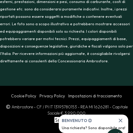
esterni, prestazioni, dimensioni e pesi, consumo di carburante, costi di
gestione etc. sono da considerarsi puramente indicativi. Inoltre, i prezzi
riportati possono essere soggetti a modifiche o contenere eventuali
errori. Le foto sono a scopo illustrativo e potrebbero mostrare accessori
ed equipaggiamenti disponibili solo su richiesta. I colori disponibili
potrebbero variare per motivi tecnici. Prezzi, equipaggiamenti di base,
disposizioni e conseguenze legislative, giuridiche e fiscali valgono solo per
l’Italia. Per ricevere informazioni più aggiornate, è consigliabile rivolgersi
direttamente ai consulenti della Concessionaria Ambrostore.
Cookie Policy
Privacy Policy
Impostazioni di tracciamento
Ambrostore
- CF / PI IT 13195780153
- REA MI 1626281
- Capitale
Sociale € 3.990.000
BENVENUTO 😊
Una richiesta? Sono disponibile ora!