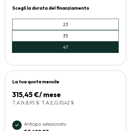
Scegli la durata del finanziamento
23
35
47
La tua quota mensile
315,45 €/ mese
T.A.N.
8,95 %
T.A.E.G.
10,42 %
Anticipo selezionato