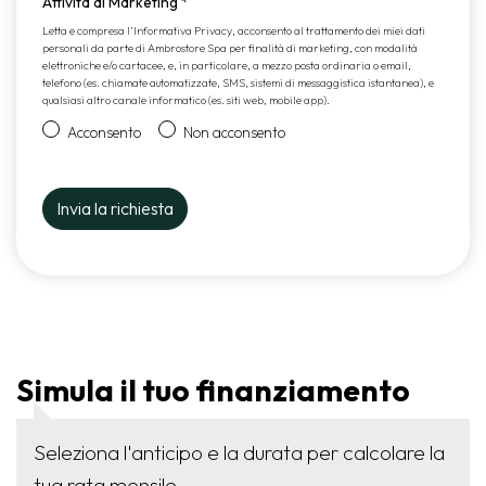
Attività di Marketing
*
Letta e compresa l’
Informativa Privacy
, acconsento al trattamento dei miei dati
personali da parte di Ambrostore Spa per finalità di marketing, con modalità
elettroniche e/o cartacee, e, in particolare, a mezzo posta ordinaria o email,
telefono (es. chiamate automatizzate, SMS, sistemi di messaggistica istantanea), e
qualsiasi altro canale informatico (es. siti web, mobile app).
Acconsento
Non acconsento
Simula il tuo finanziamento
Seleziona l'anticipo e la durata per calcolare la
tua rata mensile