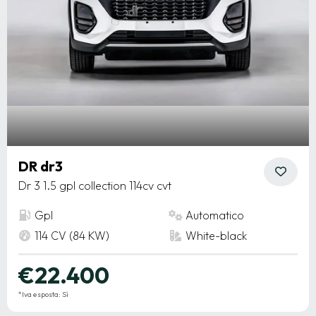
DR dr3
Dr 3 1.5 gpl collection 114cv cvt
Gpl
Automatico
114 CV (84 KW)
White-black
€22.400
*Iva esposta: Sì