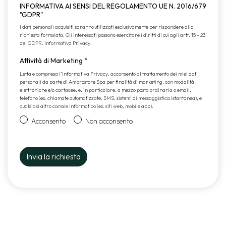
INFORMATIVA AI SENSI DEL REGOLAMENTO UE N. 2016/679
"GDPR"
I dati personali acquisiti saranno utilizzati esclusivamente per rispondere alla
richiesta formulata. Gli Interessati possono esercitare i diritti di cui agli artt. 15 - 23
del GDPR.
Informativa Privacy
.
Attività di Marketing
*
Letta e compresa l’
Informativa Privacy
, acconsento al trattamento dei miei dati
personali da parte di Ambrostore Spa per finalità di marketing, con modalità
elettroniche e/o cartacee, e, in particolare, a mezzo posta ordinaria o email,
telefono (es. chiamate automatizzate, SMS, sistemi di messaggistica istantanea), e
qualsiasi altro canale informatico (es. siti web, mobile app).
Acconsento
Non acconsento