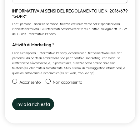
INFORMATIVA AI SENSI DEL REGOLAMENTO UE N. 2016/679
"GDPR"
I dati personali acquisiti saranno utilizzati esclusivamente per rispondere alla
richiesta formulata. Gli Interessati possono esercitare i diritti di cui agli artt. 15 - 23
del GDPR.
Informativa Privacy
.
Attività di Marketing
*
Letta e compresa l’
Informativa Privacy
, acconsento al trattamento dei miei dati
personali da parte di Ambrostore Spa per finalità di marketing, con modalità
elettroniche e/o cartacee, e, in particolare, a mezzo posta ordinaria o email,
telefono (es. chiamate automatizzate, SMS, sistemi di messaggistica istantanea), e
qualsiasi altro canale informatico (es. siti web, mobile app).
Acconsento
Non acconsento