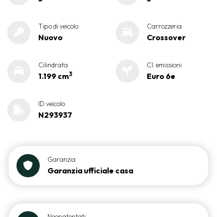
Tipo di veicolo
Carrozzeria
Nuovo
Crossover
Cilindrata
Cl. emissioni
3
1.199 cm
Euro 6e
ID veicolo
N293937
Garanzia
Garanzia ufficiale casa
Neopatentati