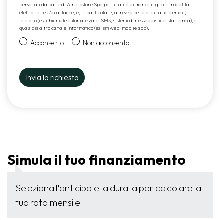
personali da parte di Ambrostore Spa per finalità di marketing, con modalità
elettroniche e/o cartacee, e, in particolare, a mezzo posta ordinaria o email,
telefono (es. chiamate automatizzate, SMS, sistemi di messaggistica istantanea), e
qualsiasi altro canale informatico (es. siti web, mobile app).
Acconsento
Non acconsento
Simula il tuo finanziamento
Seleziona l'anticipo e la durata per calcolare la
tua rata mensile