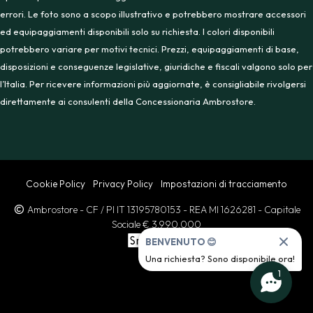
errori. Le foto sono a scopo illustrativo e potrebbero mostrare accessori
ed equipaggiamenti disponibili solo su richiesta. I colori disponibili
potrebbero variare per motivi tecnici. Prezzi, equipaggiamenti di base,
disposizioni e conseguenze legislative, giuridiche e fiscali valgono solo per
l’Italia. Per ricevere informazioni più aggiornate, è consigliabile rivolgersi
direttamente ai consulenti della Concessionaria Ambrostore.
Cookie Policy
Privacy Policy
Impostazioni di tracciamento
Ambrostore
- CF / PI IT 13195780153
- REA MI 1626281
- Capitale
Sociale € 3.990.000
BENVENUTO 😊
Una richiesta? Sono disponibile ora!
1