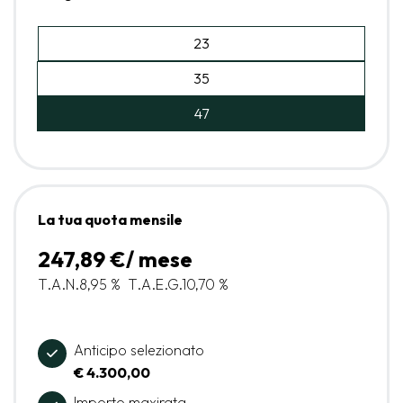
23
35
47
La tua quota mensile
247,89 €/ mese
T.A.N.
8,95 %
T.A.E.G.
10,70 %
Anticipo selezionato
€ 4.300,00
Importo maxirata