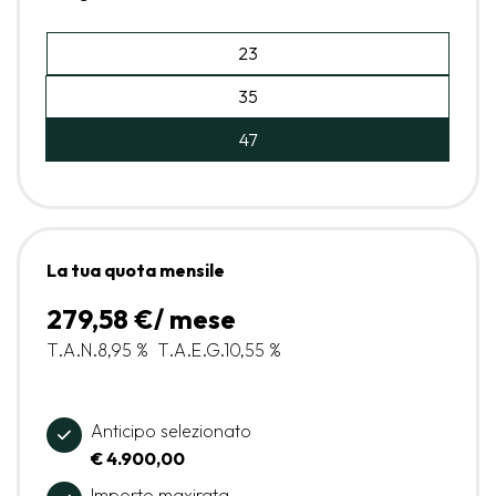
23
35
47
La tua quota mensile
279,58 €/ mese
T.A.N.
8,95 %
T.A.E.G.
10,55 %
Anticipo selezionato
€ 4.900,00
Importo maxirata