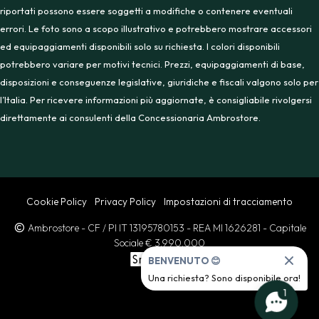
riportati possono essere soggetti a modifiche o contenere eventuali
errori. Le foto sono a scopo illustrativo e potrebbero mostrare accessori
ed equipaggiamenti disponibili solo su richiesta. I colori disponibili
potrebbero variare per motivi tecnici. Prezzi, equipaggiamenti di base,
disposizioni e conseguenze legislative, giuridiche e fiscali valgono solo per
l’Italia. Per ricevere informazioni più aggiornate, è consigliabile rivolgersi
direttamente ai consulenti della Concessionaria Ambrostore.
Cookie Policy
Privacy Policy
Impostazioni di tracciamento
Ambrostore
- CF / PI IT 13195780153
- REA MI 1626281
- Capitale
Sociale € 3.990.000
BENVENUTO 😊
Una richiesta? Sono disponibile ora!
1