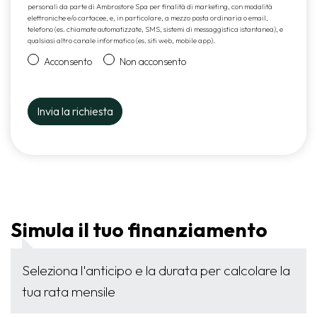
personali da parte di Ambrostore Spa per finalità di marketing, con modalità
elettroniche e/o cartacee, e, in particolare, a mezzo posta ordinaria o email,
telefono (es. chiamate automatizzate, SMS, sistemi di messaggistica istantanea), e
qualsiasi altro canale informatico (es. siti web, mobile app).
Acconsento
Non acconsento
Simula il tuo finanziamento
Seleziona l'anticipo e la durata per calcolare la
tua rata mensile