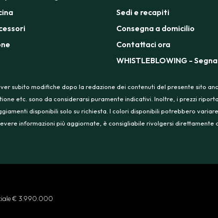
cina
Sedi e recapiti
cessori
Consegna a domicilio
one
Contattaci ora
WHISTLEBLOWING - Segnal
ver subito modifiche dopo la redazione dei contenuti del presente sito anche
tione etc. sono da considerarsi puramente indicativi. Inoltre, i prezzi ripo
menti disponibili solo su richiesta. I colori disponibili potrebbero variare
 ricevere informazioni più aggiornate, è consigliabile rivolgersi direttament
ociale € 3.990.000