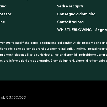
cina
Sedi e recapiti
cessori
Consegna a domicilio
one
Contattaci ora
WHISTLEBLOWING - Segnal
ver subito modifiche dopo la redazione dei contenuti del presente sito anche
tione etc. sono da considerarsi puramente indicativi. Inoltre, i prezzi ripo
menti disponibili solo su richiesta. I colori disponibili potrebbero variare
 ricevere informazioni più aggiornate, è consigliabile rivolgersi direttament
ociale € 3.990.000