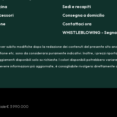
cina
Sedi e recapiti
cessori
Consegna a domicilio
one
Contattaci ora
WHISTLEBLOWING - Segnal
ver subito modifiche dopo la redazione dei contenuti del presente sito anche
tione etc. sono da considerarsi puramente indicativi. Inoltre, i prezzi ripo
menti disponibili solo su richiesta. I colori disponibili potrebbero variare
 ricevere informazioni più aggiornate, è consigliabile rivolgersi direttament
ociale € 3.990.000