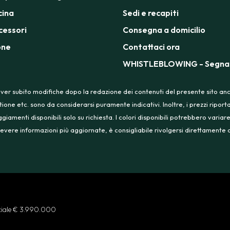
cina
Sedi e recapiti
cessori
Consegna a domicilio
one
Contattaci ora
WHISTLEBLOWING - Segnal
ver subito modifiche dopo la redazione dei contenuti del presente sito anche
tione etc. sono da considerarsi puramente indicativi. Inoltre, i prezzi ripo
menti disponibili solo su richiesta. I colori disponibili potrebbero variare
 ricevere informazioni più aggiornate, è consigliabile rivolgersi direttament
ociale € 3.990.000