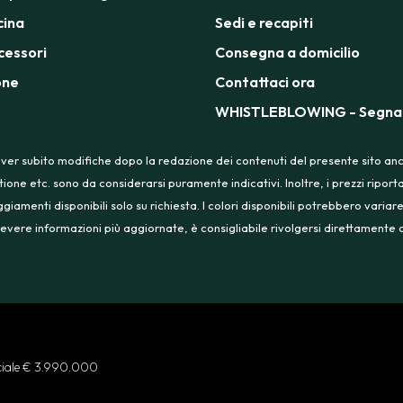
cina
Sedi e recapiti
cessori
Consegna a domicilio
one
Contattaci ora
WHISTLEBLOWING - Segnal
ver subito modifiche dopo la redazione dei contenuti del presente sito anche
tione etc. sono da considerarsi puramente indicativi. Inoltre, i prezzi ripo
menti disponibili solo su richiesta. I colori disponibili potrebbero variare
 ricevere informazioni più aggiornate, è consigliabile rivolgersi direttament
ociale € 3.990.000